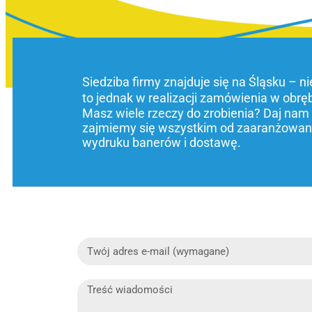
Siedziba firmy znajduje się na Śląsku – n
to jednak w realizacji zamówienia w obrę
Masz wiele rzeczy do zrobienia? Daj nam
zajmiemy się wszystkim od zaaranżowani
wydruku banerów i dostawę.