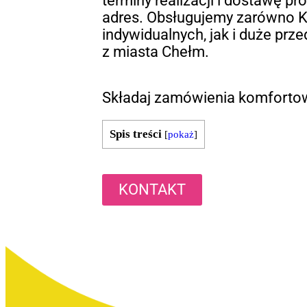
terminy realizacji i dostawę p
adres. Obsługujemy zarówno K
indywidualnych, jak i duże prz
z miasta Chełm.
Składaj zamówienia komfortow
Spis treści
[
pokaż
]
KONTAKT