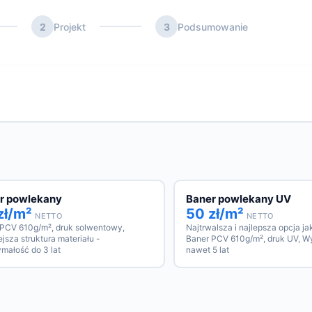
2
Projekt
3
Podsumowanie
r powlekany
Baner powlekany UV
zł/m²
50 zł/m²
NETTO
NETTO
 PCV 610g/m², druk solwentowy,
Najtrwalsza i najlepsza opcja j
jsza struktura materiału -
Baner PCV 610g/m², druk UV, W
małość do 3 lat
nawet 5 lat