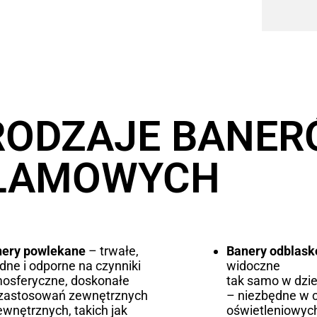
RODZAJE BANE
LAMOWYCH
nery powlekane
– trwałe,
Banery odblas
idne i odporne na czynniki
widoczne
osferyczne, doskonałe
tak samo w dzie
zastosowań zewnętrznych
– niezbędne w 
ewnętrznych, takich jak
oświetleniowych