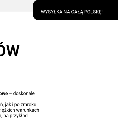
WYSYŁKA NA CAŁĄ POLSKĘ!
RÓW
kowe
– doskonale
ń, jak i po zmroku
ciężkich warunkach
, na przykład