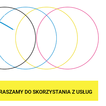
RASZAMY DO SKORZYSTANIA Z USŁUG