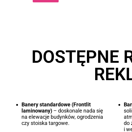
Alternative:
DOSTĘPNE 
REK
Banery standardowe (Frontlit
Ba
laminowany)
– doskonale nada się
sol
na elewacje budynków, ogrodzenia
atm
czy stoiska targowe.
do 
i w