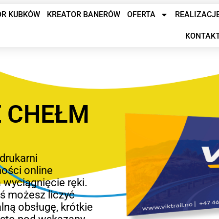
OR KUBKÓW
KREATOR BANERÓW
OFERTA
REALIZACJ
KONTAK
 CHEŁM
drukarni
ości online
 wyciągnięcie ręki.
eś możesz liczyć
lną obsługę, krótkie