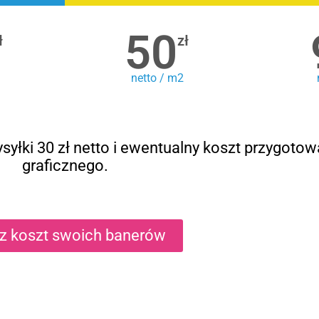
50
ł
zł
netto / m2
syłki 30 zł netto i ewentualny koszt przygotow
graficznego.
cz koszt swoich banerów