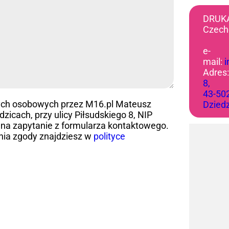
DRUK
Czech
e-
mail:
Adres
8,
43-50
ych osobowych przez M16.pl Mateusz
Dzied
icach, przy ulicy Piłsudskiego 8, NIP
na zapytanie z formularza kontaktowego.
nia zgody znajdziesz w
polityce