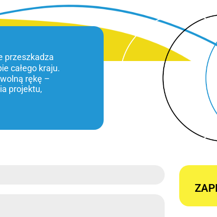
ie przeszkadza
bie całego kraju.
 wolną rękę –
a projektu,
ZAP