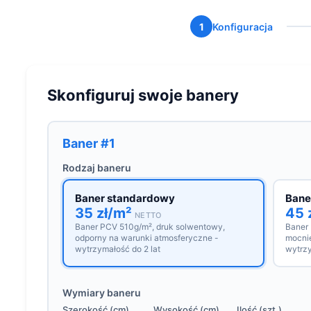
1
Konfiguracja
Skonfiguruj swoje banery
Baner #1
Rodzaj baneru
Baner standardowy
Bane
35 zł/m²
45 
NETTO
Baner PCV 510g/m², druk solwentowy,
Baner
odporny na warunki atmosferyczne -
mocnie
wytrzymałość do 2 lat
wytrzy
Wymiary baneru
Szerokość (cm)
Wysokość (cm)
Ilość (szt.)