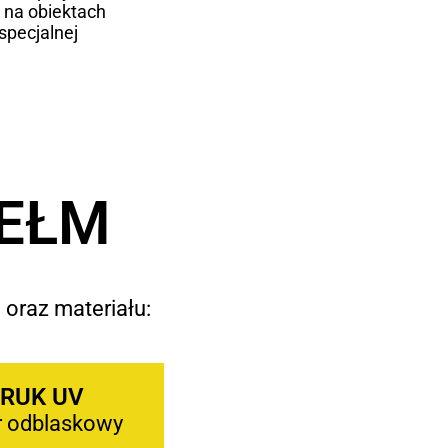
 na obiektach
specjalnej
HEŁM
 oraz materiału:
RUK UV
r odblaskowy