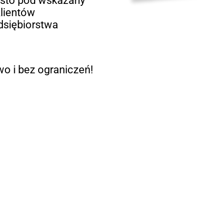
rosto pod wskazany
lientów
edsiębiorstwa
o i bez ograniczeń!