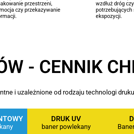
akowanie przestrzeni,
wzdłuż dróg czy
mocja czy przekazywanie
potrzebujących 
ormacji.
ekspozycji.
ÓW - CENNIK C
tne i uzależnione od rodzaju technologi druku
NTOWY
DRUK UV
D
kany
baner powlekany
Bane