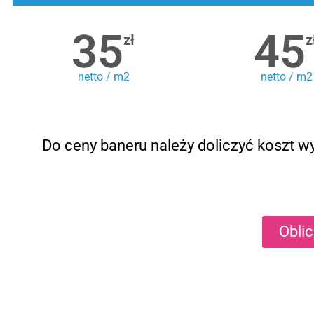
35
45
zł
z
netto / m2
netto / m2
Do ceny baneru należy doliczyć koszt wy
Obli