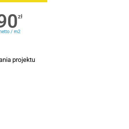
90
zł
netto / m2
ania projektu