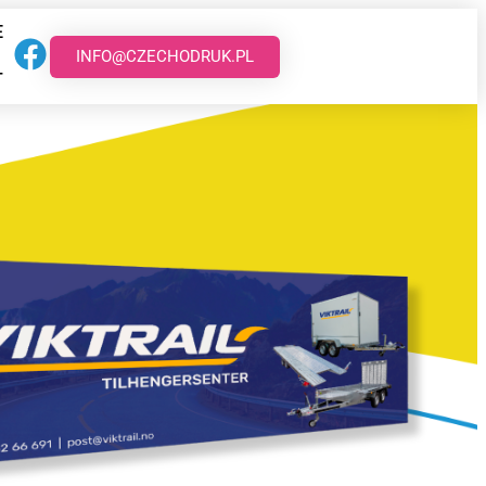
E
INFO@CZECHODRUK.PL
T