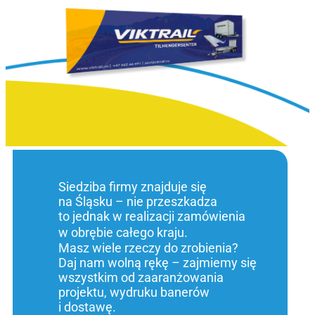
Siedziba firmy znajduje się
na Śląsku – nie przeszkadza
to jednak w realizacji zamówienia
w obrębie całego kraju.
Masz wiele rzeczy do zrobienia?
Daj nam wolną rękę – zajmiemy się
wszystkim od zaaranżowania
projektu, wydruku banerów
i dostawę.