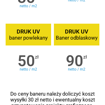
netto / m2
netto / m2
DRUK UV
DRUK UV
baner powlekany
Baner odblaskowy
50
90
zł
zł
netto / m2
netto / m2
Do ceny baneru należy doliczyć koszt
wysyłki 30 zł netto i ewentualny koszt