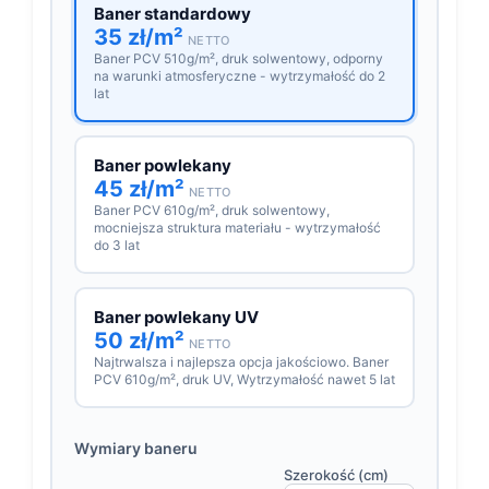
Baner standardowy
35 zł/m²
NETTO
Baner PCV 510g/m², druk solwentowy, odporny
na warunki atmosferyczne - wytrzymałość do 2
lat
Baner powlekany
45 zł/m²
NETTO
Baner PCV 610g/m², druk solwentowy,
mocniejsza struktura materiału - wytrzymałość
do 3 lat
Baner powlekany UV
50 zł/m²
NETTO
Najtrwalsza i najlepsza opcja jakościowo. Baner
PCV 610g/m², druk UV, Wytrzymałość nawet 5 lat
Wymiary baneru
Szerokość (cm)