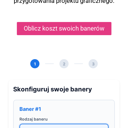
przygotowania projektu graficznego.
Oblicz koszt swoich banerów
1
2
3
Skonfiguruj swoje banery
Baner #1
Rodzaj baneru