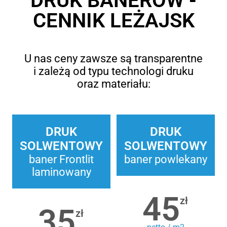
DRUK BANERÓW -
CENNIK LEŻAJSK
U nas ceny zawsze są transparentne
i zależą od typu technologi druku
oraz materiału:
DRUK
DRUK
SOLWENTOWY
SOLWENTOWY
baner Frontlit
baner powlekany
laminowany
45
zł
35
zł