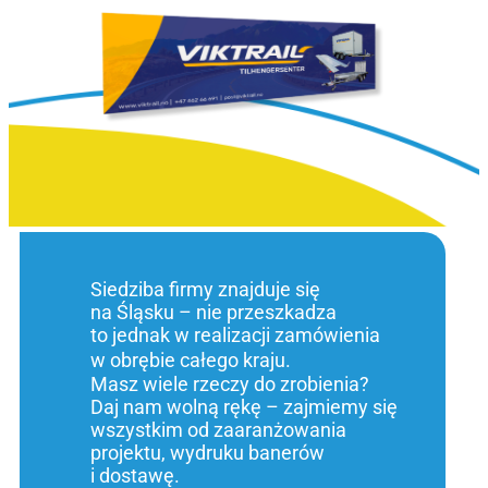
Siedziba firmy znajduje się
na Śląsku – nie przeszkadza
to jednak w realizacji zamówienia
w obrębie całego kraju.
Masz wiele rzeczy do zrobienia?
Daj nam wolną rękę – zajmiemy się
wszystkim od zaaranżowania
projektu, wydruku banerów
i dostawę.