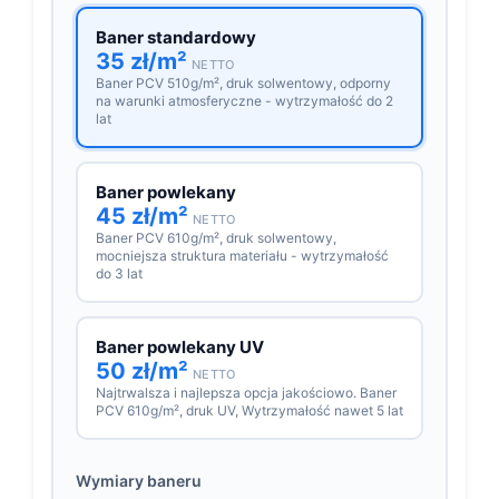
Baner standardowy
35 zł/m²
NETTO
Baner PCV 510g/m², druk solwentowy, odporny
na warunki atmosferyczne - wytrzymałość do 2
lat
Baner powlekany
45 zł/m²
NETTO
Baner PCV 610g/m², druk solwentowy,
mocniejsza struktura materiału - wytrzymałość
do 3 lat
Baner powlekany UV
50 zł/m²
NETTO
Najtrwalsza i najlepsza opcja jakościowo. Baner
PCV 610g/m², druk UV, Wytrzymałość nawet 5 lat
Wymiary baneru