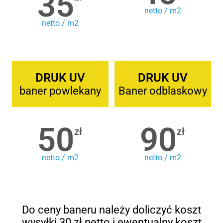
35
netto / m2
netto / m2
DRUK UV
DRUK UV
baner powlekany
Baner odblaskowy
50
90
zł
zł
netto / m2
netto / m2
Do ceny baneru należy doliczyć koszt
wysyłki 30 zł netto i ewentualny koszt