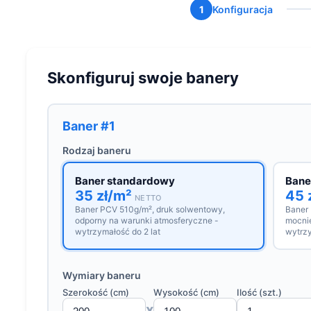
1
Konfiguracja
Skonfiguruj swoje banery
Baner #1
Rodzaj baneru
Baner standardowy
Bane
35 zł/m²
45 
NETTO
Baner PCV 510g/m², druk solwentowy,
Baner
odporny na warunki atmosferyczne -
mocnie
wytrzymałość do 2 lat
wytrzy
Wymiary baneru
Szerokość (cm)
Wysokość (cm)
Ilość (szt.)
x