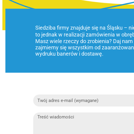
Siedziba firmy znajduje się na Śląsku – n
to jednak w realizacji zamówienia w obrę
Masz wiele rzeczy do zrobienia? Daj nam
zajmiemy się wszystkim od zaaranżowani
wydruku banerów i dostawę.