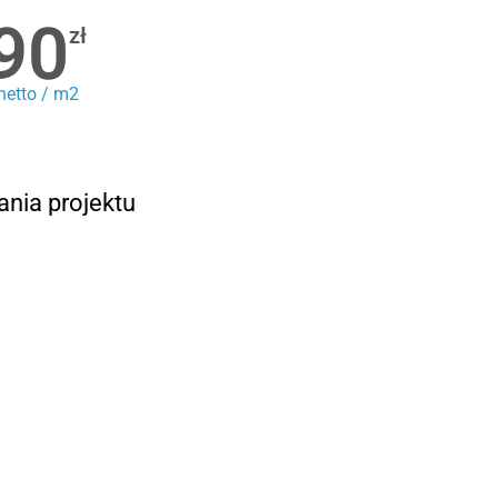
90
zł
netto / m2
ania projektu