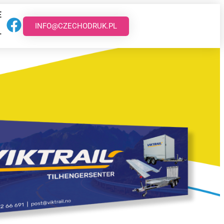
E
INFO@CZECHODRUK.PL
T