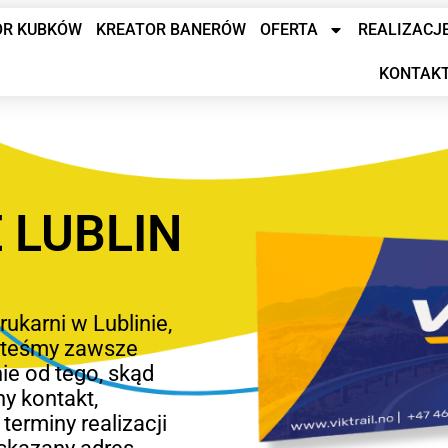
OR KUBKÓW
KREATOR BANERÓW
OFERTA
REALIZACJ
KONTAK
 LUBLIN
rukarni w Lublinie,
jesteśmy zawsze
ie od tego, skąd
y kontakt,
terminy realizacji