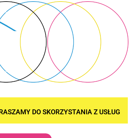
RASZAMY DO SKORZYSTANIA Z USŁUG