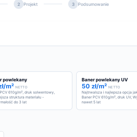
2
Projekt
3
Podsumowanie
r powlekany
Baner powlekany UV
zł/m²
50 zł/m²
NETTO
NETTO
 PCV 610g/m², druk solwentowy,
Najtrwalsza i najlepsza opcja j
jsza struktura materiału -
Baner PCV 610g/m², druk UV, W
małość do 3 lat
nawet 5 lat