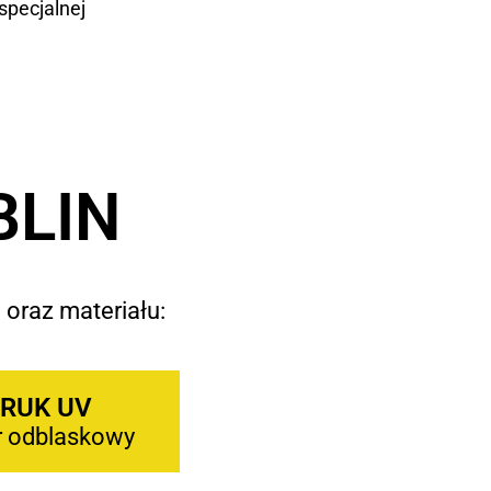
specjalnej
BLIN
 oraz materiału:
RUK UV
r odblaskowy