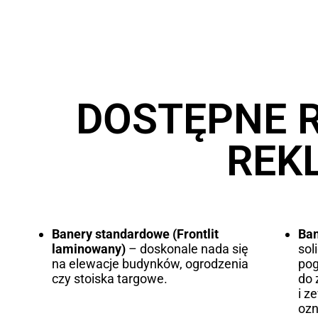
DOSTĘPNE 
REK
Banery standardowe (Frontlit
Ba
laminowany)
– doskonale nada się
sol
na elewacje budynków, ogrodzenia
po
czy stoiska targowe.
do
i z
ozn