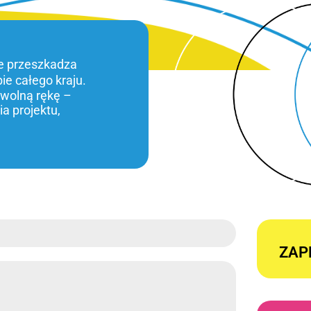
ie przeszkadza
bie całego kraju.
 wolną rękę –
a projektu,
ZAP