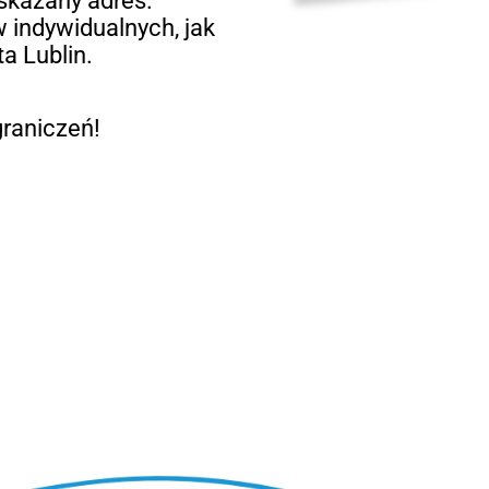
skazany adres.
 indywidualnych, jak
a Lublin.
raniczeń!