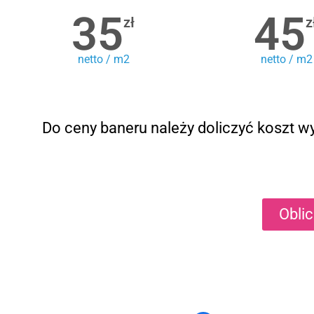
35
45
zł
z
netto / m2
netto / m2
Do ceny baneru należy doliczyć koszt wy
Obli