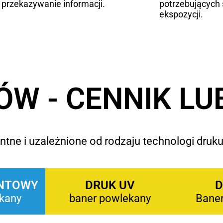
 przekazywanie informacji.
potrzebujących 
ekspozycji.
W - CENNIK LU
tne i uzależnione od rodzaju technologi druku
NTOWY
DRUK UV
D
kany
baner powlekany
Bane