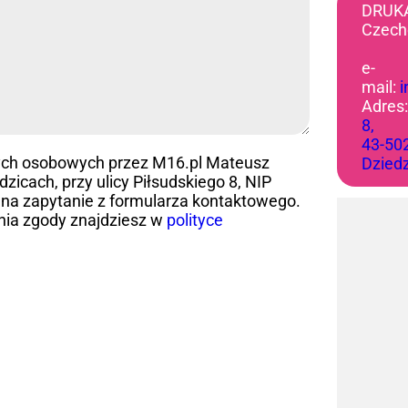
DRUK
Czech
e-
mail:
Adres
8,
43-50
ych osobowych przez M16.pl Mateusz
Dzied
icach, przy ulicy Piłsudskiego 8, NIP
na zapytanie z formularza kontaktowego.
nia zgody znajdziesz w
polityce