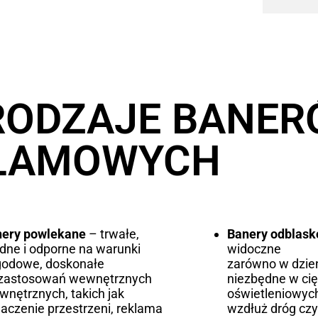
RODZAJE BANE
LAMOWYCH
nery powlekane
– trwałe,
Banery odblas
idne i odporne na warunki
widoczne
godowe, doskonałe
zarówno w dzień
 zastosowań wewnętrznych
niezbędne w ci
ewnętrznych, takich jak
oświetleniowych
aczenie przestrzeni, reklama
wzdłuż dróg czy