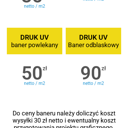
netto / m2
DRUK UV
DRUK UV
baner powlekany
Baner odblaskowy
50
90
zł
zł
netto / m2
netto / m2
Do ceny baneru należy doliczyć koszt
wysyłki 30 zł netto i ewentualny koszt
przygotowania projektu graficznego.