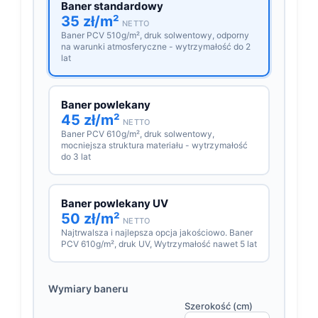
Baner standardowy
35 zł/m²
NETTO
Baner PCV 510g/m², druk solwentowy, odporny
na warunki atmosferyczne - wytrzymałość do 2
lat
Baner powlekany
45 zł/m²
NETTO
Baner PCV 610g/m², druk solwentowy,
mocniejsza struktura materiału - wytrzymałość
do 3 lat
Baner powlekany UV
50 zł/m²
NETTO
Najtrwalsza i najlepsza opcja jakościowo. Baner
PCV 610g/m², druk UV, Wytrzymałość nawet 5 lat
Wymiary baneru
Szerokość (cm)