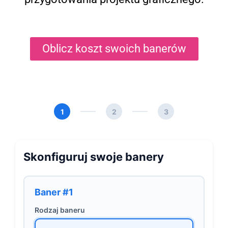
Oblicz koszt swoich banerów
1
2
3
Skonfiguruj swoje banery
Baner #1
Rodzaj baneru