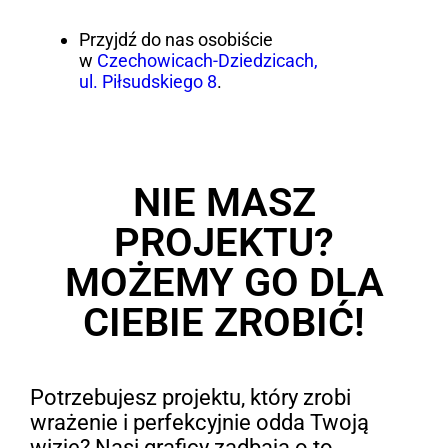
Przyjdź do nas osobiście
w
Czechowicach-Dziedzicach,
ul. Piłsudskiego 8
.
NIE MASZ
PROJEKTU?
MOŻEMY GO DLA
CIEBIE ZROBIĆ!
Potrzebujesz projektu, który zrobi
wrażenie i perfekcyjnie odda Twoją
wizję? Nasi graficy zadbają o to,