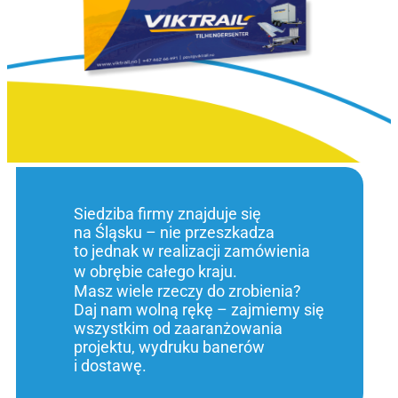
Siedziba firmy znajduje się
na Śląsku – nie przeszkadza
to jednak w realizacji zamówienia
w obrębie całego kraju.
Masz wiele rzeczy do zrobienia?
Daj nam wolną rękę – zajmiemy się
wszystkim od zaaranżowania
projektu, wydruku banerów
i dostawę.