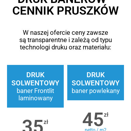
CENNIK PRUSZKÓW
W naszej ofercie ceny zawsze
są transparentne i zależą od typu
technologi druku oraz materiału:
DRUK
DRUK
SOLWENTOWY
SOLWENTOWY
baner Frontlit
baner powlekany
laminowany
45
zł
35
zł
netto / m2