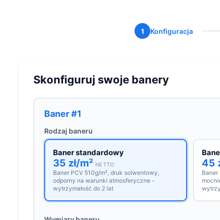
1
Konfiguracja
Skonfiguruj swoje banery
Baner #1
Rodzaj baneru
Baner standardowy
Bane
35 zł/m²
45 
NETTO
Baner PCV 510g/m², druk solwentowy,
Baner
odporny na warunki atmosferyczne -
mocnie
wytrzymałość do 2 lat
wytrzy
Wymiary baneru