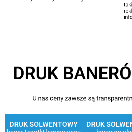
tak
rek
inf
DRUK BANERÓ
U nas ceny zawsze są transparentne
DRUK SOLWENTOWY
DRUK SOLWE