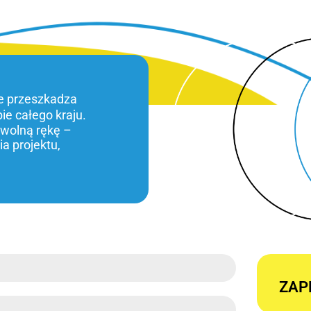
ie przeszkadza
bie całego kraju.
 wolną rękę –
a projektu,
ZAP