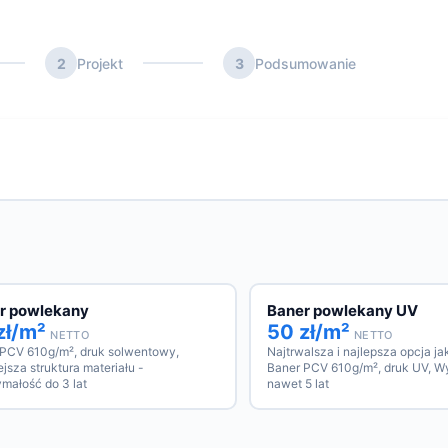
2
Projekt
3
Podsumowanie
r powlekany
Baner powlekany UV
zł/m²
50 zł/m²
NETTO
NETTO
 PCV 610g/m², druk solwentowy,
Najtrwalsza i najlepsza opcja j
jsza struktura materiału -
Baner PCV 610g/m², druk UV, W
małość do 3 lat
nawet 5 lat