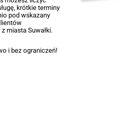
eś możesz liczyć
ługę, krótkie terminy
dnio pod wskazany
lientów
y z miasta Suwałki.
o i bez ograniczeń!