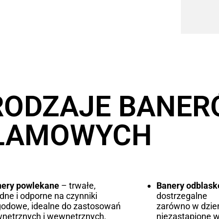
RODZAJE BANE
LAMOWYCH
nery powlekane
– trwałe,
Banery odblas
idne i odporne na czynniki
dostrzegalne
odowe, idealne do zastosowań
zarówno w dzień
nętrznych i wewnętrznych,
niezastąpione w