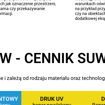
ich jak oznaczenie przestrzeni,
warunkach oświ
lama czy przekazywanie
na przykład prz
ormacji.
czy na obiektac
dodatkowej eksp
W - CENNIK SU
 i zależą od rodzaju materiału oraz technologi
NTOWY
DRUK UV
D