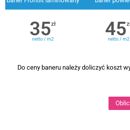
baner Frontlit laminowany
baner powle
35
45
zł
z
netto / m2
netto / m2
Do ceny baneru należy doliczyć koszt wy
Obli