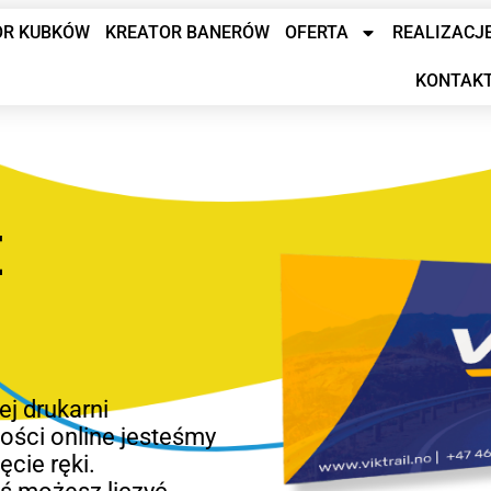
OR KUBKÓW
KREATOR BANERÓW
OFERTA
REALIZACJ
KONTAK
E
ej drukarni
ności online jesteśmy
cie ręki.