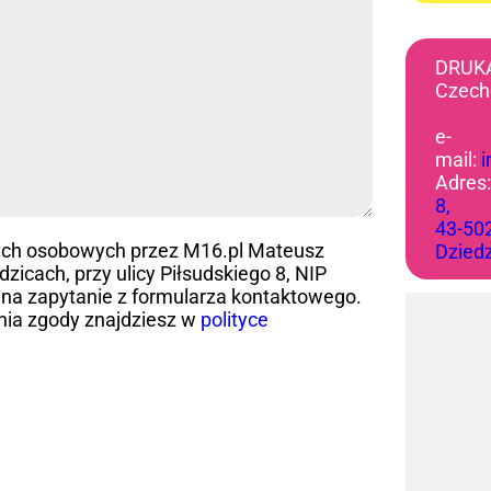
DRUK
Czech
e-
mail:
Adres
8,
43-50
ych osobowych przez M16.pl Mateusz
Dzied
icach, przy ulicy Piłsudskiego 8, NIP
na zapytanie z formularza kontaktowego.
nia zgody znajdziesz w
polityce