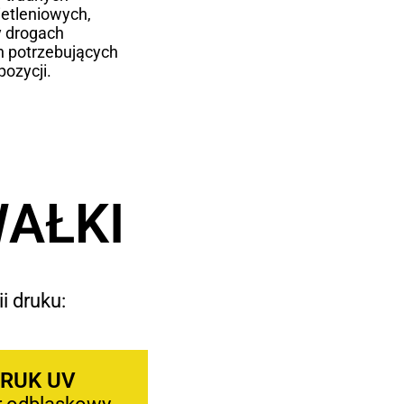
etleniowych,
y drogach
h potrzebujących
ozycji.
WAŁKI
i druku:
RUK UV