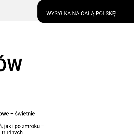
WYSYŁKA NA CAŁĄ POLSKĘ!
RÓW
kowe
– świetnie
, jak i po zmroku –
 trudnych