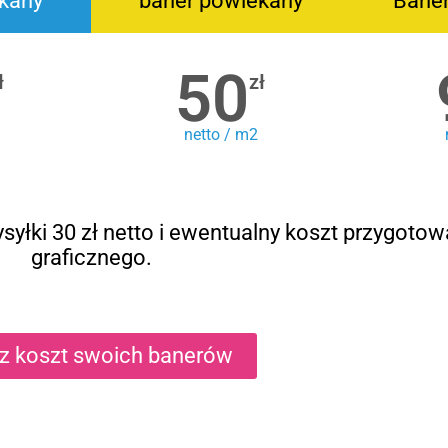
kany
baner powlekany
Bane
50
ł
zł
netto / m2
syłki 30 zł netto i ewentualny koszt przygotow
graficznego.
cz koszt swoich banerów