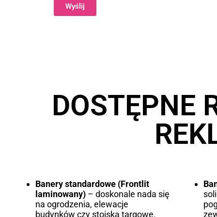
Wyślij
Alternative:
DOSTĘPNE 
REK
Banery standardowe (Frontlit
Ba
laminowany)
– doskonale nada się
sol
na ogrodzenia, elewacje
pog
budynków czy stoiska targowe.
zew