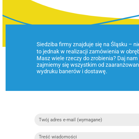
Siedziba firmy znajduje się na Śląsku – n
to jednak w realizacji zamówienia w obrę
Masz wiele rzeczy do zrobienia? Daj nam
zajmiemy się wszystkim od zaaranżowani
wydruku banerów i dostawę.