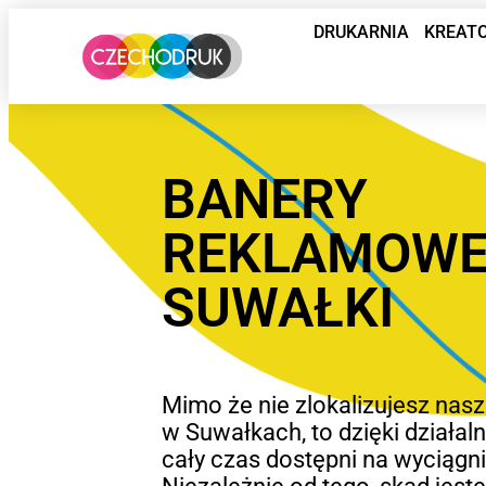
DRUKARNIA
KREAT
BANERY
REKLAMOW
SUWAŁKI
Mimo że nie zlokalizujesz nasz
w Suwałkach, to dzięki działal
cały czas dostępni na wyciągnię