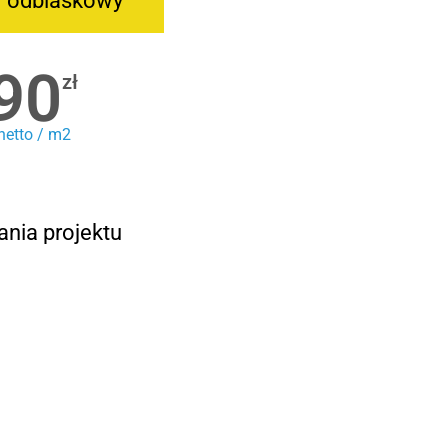
r odblaskowy
90
zł
netto / m2
ania projektu