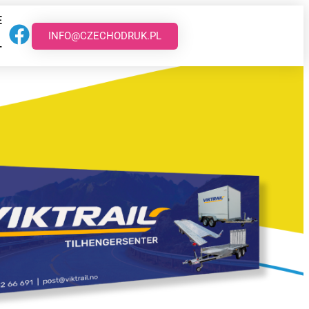
E
INFO@CZECHODRUK.PL
T