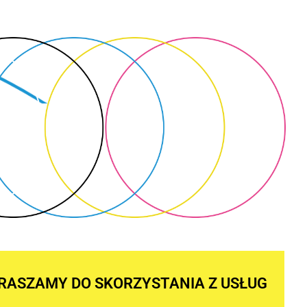
RASZAMY DO SKORZYSTANIA Z USŁUG