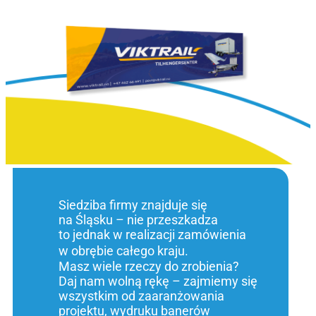
Siedziba firmy znajduje się
na Śląsku – nie przeszkadza
to jednak w realizacji zamówienia
w obrębie całego kraju.
Masz wiele rzeczy do zrobienia?
Daj nam wolną rękę – zajmiemy się
wszystkim od zaaranżowania
projektu, wydruku banerów