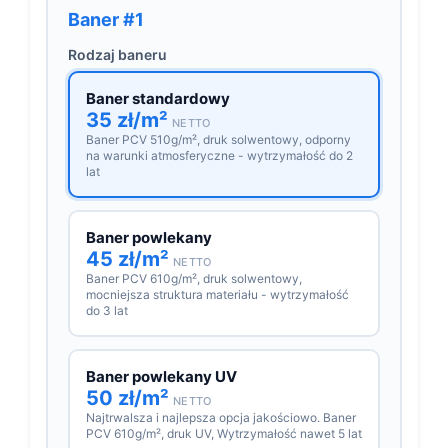
Baner #1
Rodzaj baneru
Baner standardowy
35 zł/m²
NETTO
Baner PCV 510g/m², druk solwentowy, odporny
na warunki atmosferyczne - wytrzymałość do 2
lat
Baner powlekany
45 zł/m²
NETTO
Baner PCV 610g/m², druk solwentowy,
mocniejsza struktura materiału - wytrzymałość
do 3 lat
Baner powlekany UV
50 zł/m²
NETTO
Najtrwalsza i najlepsza opcja jakościowo. Baner
PCV 610g/m², druk UV, Wytrzymałość nawet 5 lat