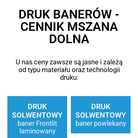
DRUK BANERÓW -
CENNIK MSZANA
DOLNA
U nas ceny zawsze są jasne i zależą
od typu materiału oraz technologii
druku:
DRUK
DRUK
SOLWENTOWY
SOLWENTOWY
baner Frontlit
baner powlekany
laminowany