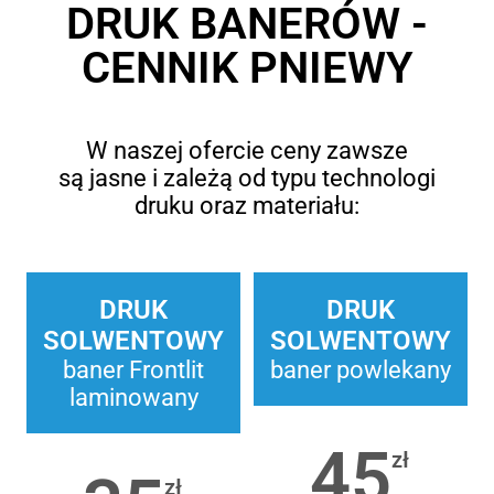
DRUK BANERÓW -
CENNIK PNIEWY
W naszej ofercie ceny zawsze
są jasne i zależą od typu technologi
druku oraz materiału:
DRUK
DRUK
SOLWENTOWY
SOLWENTOWY
baner Frontlit
baner powlekany
laminowany
45
zł
zł