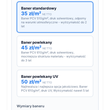
Baner standardowy
35 zł/m²
NETTO
Baner PCV 510g/m², druk solwentowy, odporny
na warunki atmosferyczne - wytrzymałość do 2
lat
Baner powlekany
45 zł/m²
NETTO
Baner PCV 610g/m², druk solwentowy,
mocniejsza struktura materiału - wytrzymałość
do 3 lat
Baner powlekany UV
50 zł/m²
NETTO
Najtrwalsza i najlepsza opcja jakościowo. Baner
PCV 610g/m², druk UV, Wytrzymałość nawet 5 lat
Wymiary baneru