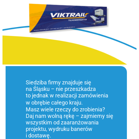
Siedziba firmy znajduje się
na Śląsku – nie przeszkadza
to jednak w realizacji zamówienia
w obrębie całego kraju.
Masz wiele rzeczy do zrobienia?
Daj nam wolną rękę – zajmiemy się
wszystkim od zaaranżowania
projektu, wydruku banerów
i dostawę.