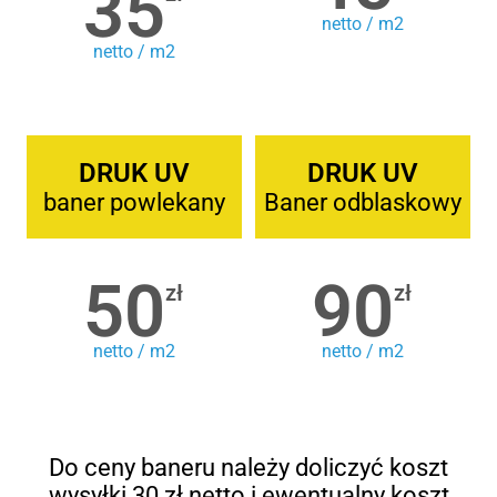
35
netto / m2
netto / m2
DRUK UV
DRUK UV
baner powlekany
Baner odblaskowy
50
90
zł
zł
netto / m2
netto / m2
Do ceny baneru należy doliczyć koszt
wysyłki 30 zł netto i ewentualny koszt