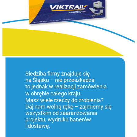
Siedziba firmy znajduje się
na Śląsku – nie przeszkadza
to jednak w realizacji zamówienia
w obrębie całego kraju.
Masz wiele rzeczy do zrobienia?
Daj nam wolną rękę – zajmiemy się
wszystkim od zaaranżowania
projektu, wydruku banerów
i dostawę.