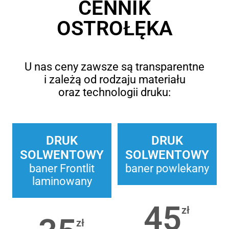
CENNIK
OSTROŁĘKA
U nas ceny zawsze są transparentne
i zależą od rodzaju materiału
oraz technologii druku:
DRUK
DRUK
SOLWENTOWY
SOLWENTOWY
baner Frontlit
baner powlekany
laminowany
45
zł
zł