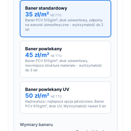
Baner standardowy
35 zł/m²
NETTO
Baner PCV 510g/m², druk solwentowy, odporny
na warunki atmosferyczne - wytrzymałość do 2
lat
Baner powlekany
45 zł/m²
NETTO
Baner PCV 610g/m², druk solwentowy,
mocniejsza struktura materiału - wytrzymałość
do 3 lat
Baner powlekany UV
50 zł/m²
NETTO
Najtrwalsza i najlepsza opcja jakościowo. Baner
PCV 610g/m², druk UV, Wytrzymałość nawet 5 lat
Wymiary baneru