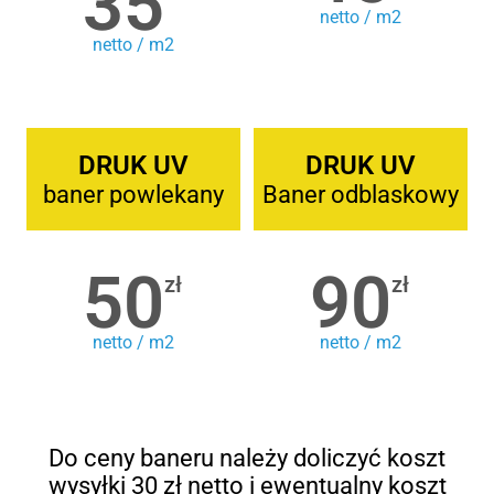
35
netto / m2
netto / m2
DRUK UV
DRUK UV
baner powlekany
Baner odblaskowy
50
90
zł
zł
netto / m2
netto / m2
Do ceny baneru należy doliczyć koszt
wysyłki 30 zł netto i ewentualny koszt