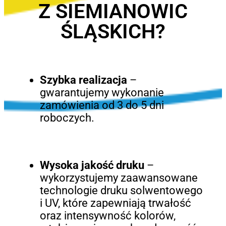
Z SIEMIANOWIC
ŚLĄSKICH?
Szybka realizacja
–
gwarantujemy wykonanie
zamówienia od 3 do 5 dni
roboczych.
Wysoka jakość druku
–
wykorzystujemy zaawansowane
technologie druku solwentowego
i UV, które zapewniają trwałość
oraz intensywność kolorów,