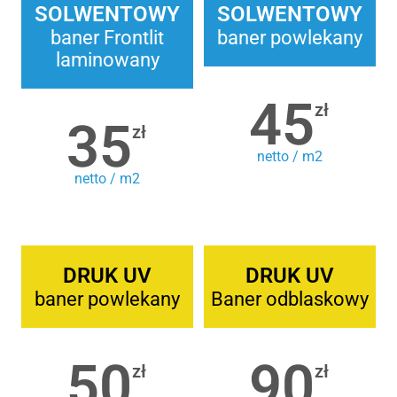
SOLWENTOWY
SOLWENTOWY
baner Frontlit
baner powlekany
laminowany
45
zł
35
zł
netto / m2
netto / m2
DRUK UV
DRUK UV
baner powlekany
Baner odblaskowy
50
90
zł
zł