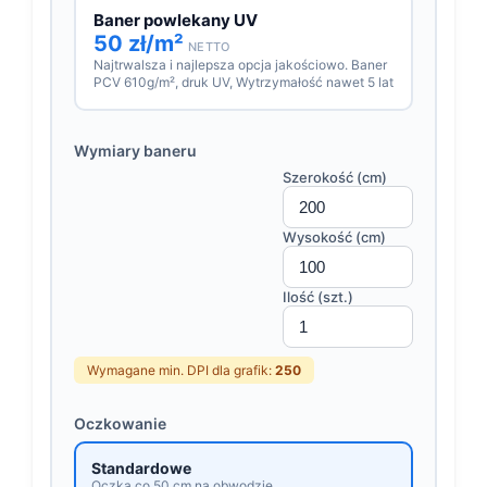
Baner powlekany UV
50 zł/m²
NETTO
Najtrwalsza i najlepsza opcja jakościowo. Baner
PCV 610g/m², druk UV, Wytrzymałość nawet 5 lat
Wymiary baneru
Szerokość (cm)
Wysokość (cm)
Ilość (szt.)
Wymagane min. DPI dla grafik:
250
Oczkowanie
Standardowe
Oczka co 50 cm na obwodzie