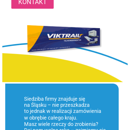
KONTAKT
Siedziba firmy znajduje się
na Śląsku – nie przeszkadza
to jednak w realizacji zamówienia
w obrębie całego kraju.
Masz wiele rzeczy do zrobienia?