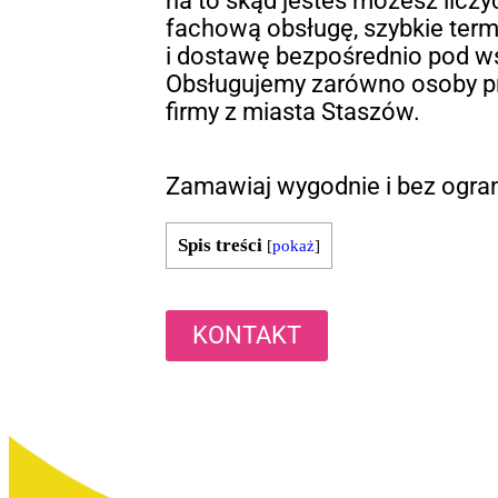
na to skąd jesteś możesz liczyć
fachową obsługę, szybkie termi
i dostawę bezpośrednio pod w
Obsługujemy zarówno osoby pry
firmy z miasta Staszów.
Zamawiaj wygodnie i bez ogra
Spis treści
[
pokaż
]
KONTAKT