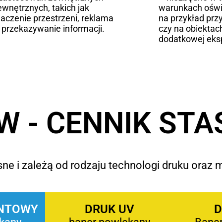
ewnętrznych, takich jak
warunkach oświ
aczenie przestrzeni, reklama
na przykład prz
 przekazywanie informacji.
czy na obiekta
dodatkowej eksp
W - CENNIK ST
ne i zależą od rodzaju technologi druku oraz m
NTOWY
DRUK UV
D