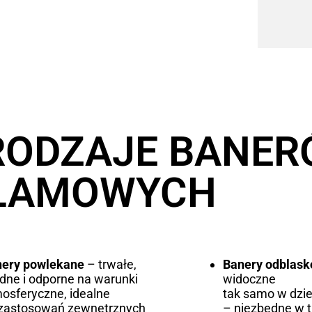
RODZAJE BANE
LAMOWYCH
nery powlekane
– trwałe,
Banery odblas
idne i odporne na warunki
widoczne
osferyczne, idealne
tak samo w dzie
zastosowań zewnętrznych
– niezbędne w 