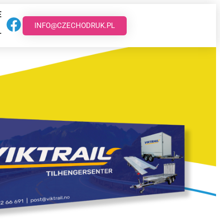
E
INFO@CZECHODRUK.PL
T