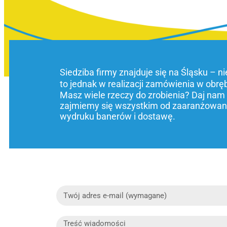
Siedziba firmy znajduje się na Śląsku – n
to jednak w realizacji zamówienia w obrę
Masz wiele rzeczy do zrobienia? Daj nam
zajmiemy się wszystkim od zaaranżowani
wydruku banerów i dostawę.