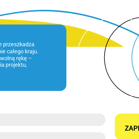
ie przeszkadza
bie całego kraju.
 wolną rękę –
a projektu,
ZAP