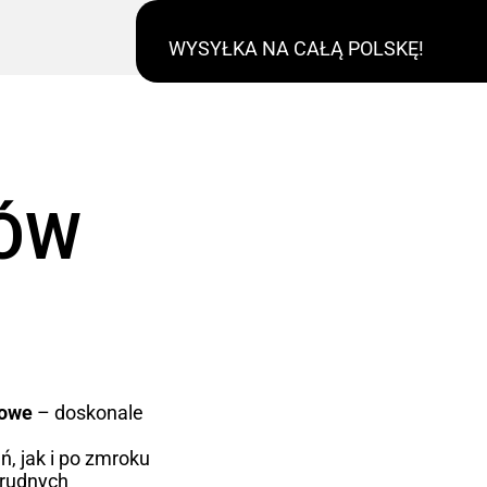
WYSYŁKA NA CAŁĄ POLSKĘ!
RÓW
kowe
– doskonale
ń, jak i po zmroku
trudnych