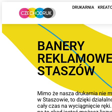
DRUKARNIA
KREAT
BANERY
REKLAMOW
STASZÓW
Mimo że nasza drukarnia nie mi
w Staszowie, to dzięki działaln
cały czas na wyciągnięcie ręki