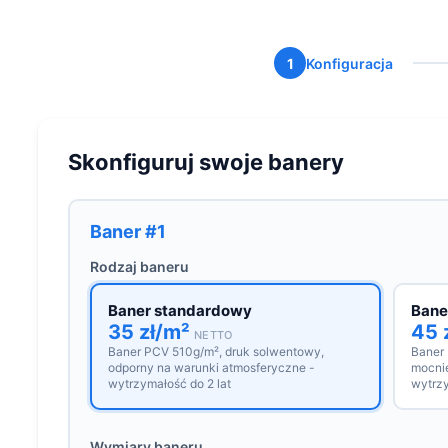
1
Konfiguracja
Skonfiguruj swoje banery
Baner #1
Rodzaj baneru
Baner standardowy
Bane
35 zł/m²
45 
NETTO
Baner PCV 510g/m², druk solwentowy,
Baner
odporny na warunki atmosferyczne -
mocnie
wytrzymałość do 2 lat
wytrzy
Wymiary baneru