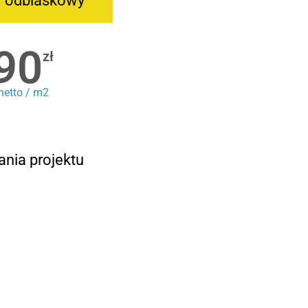
r odblaskowy
90
zł
netto / m2
ania projektu