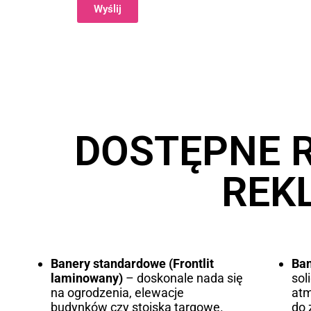
Wyślij
Alternative:
DOSTĘPNE 
REK
Banery standardowe (Frontlit
Ba
laminowany)
– doskonale nada się
sol
na ogrodzenia, elewacje
atm
budynków czy stoiska targowe.
do 