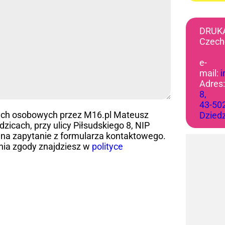
DRUK
Czech
e-
mail:
Adres
8,
43-50
ych osobowych przez M16.pl Mateusz
Dzied
icach, przy ulicy Piłsudskiego 8, NIP
na zapytanie z formularza kontaktowego.
nia zgody znajdziesz w
polityce