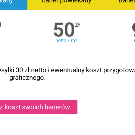
kany
baner powlekany
Bane
50
ł
zł
netto / m2
syłki 30 zł netto i ewentualny koszt przygotow
graficznego.
cz koszt swoich banerów