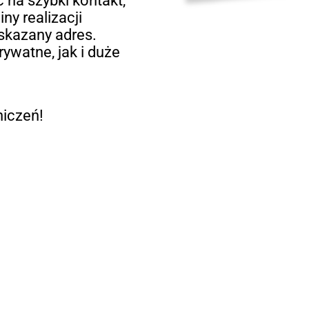
 na szybki kontakt,
ny realizacji
skazany adres.
watne, jak i duże
niczeń!