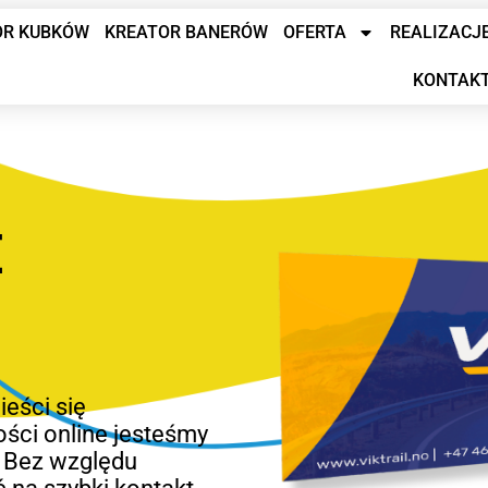
OR KUBKÓW
KREATOR BANERÓW
OFERTA
REALIZACJ
KONTAK
E
eści się
ości online jesteśmy
. Bez względu