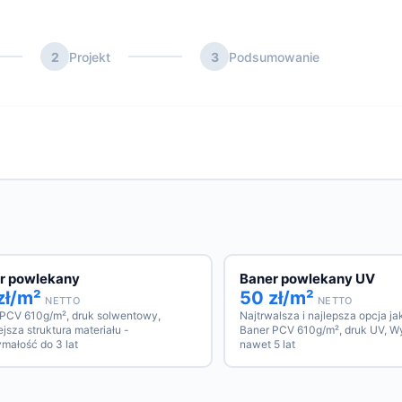
2
Projekt
3
Podsumowanie
r powlekany
Baner powlekany UV
zł/m²
50 zł/m²
NETTO
NETTO
 PCV 610g/m², druk solwentowy,
Najtrwalsza i najlepsza opcja j
jsza struktura materiału -
Baner PCV 610g/m², druk UV, W
małość do 3 lat
nawet 5 lat