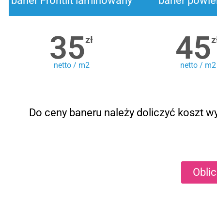
baner Frontlit laminowany
baner powle
35
45
zł
z
netto / m2
netto / m2
Do ceny baneru należy doliczyć koszt wy
Obli