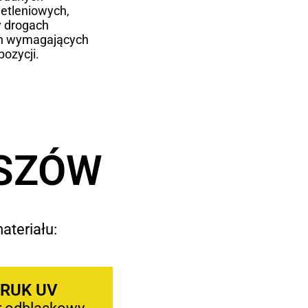
etleniowych,
y drogach
ch wymagających
ozycji.
ASZÓW
ateriału:
RUK UV