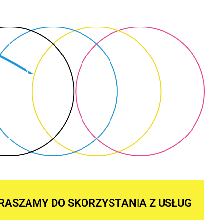
RASZAMY DO SKORZYSTANIA Z USŁUG