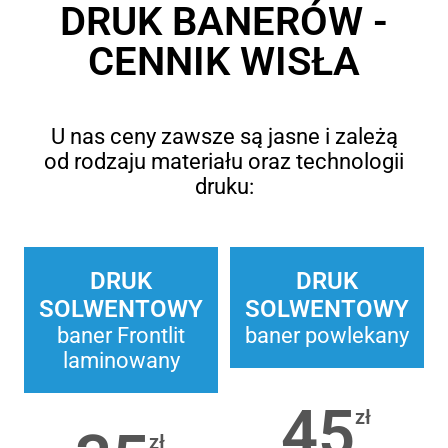
DRUK BANERÓW -
CENNIK WISŁA
U nas ceny zawsze są jasne i zależą
od rodzaju materiału oraz technologii
druku:
DRUK
DRUK
SOLWENTOWY
SOLWENTOWY
baner Frontlit
baner powlekany
laminowany
45
zł
zł