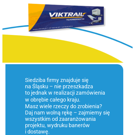
Siedziba firmy znajduje się
na Śląsku – nie przeszkadza
to jednak w realizacji zamówienia
w obrębie całego kraju.
Masz wiele rzeczy do zrobienia?
Daj nam wolną rękę – zajmiemy się
wszystkim od zaaranżowania
projektu, wydruku banerów
i dostawę.