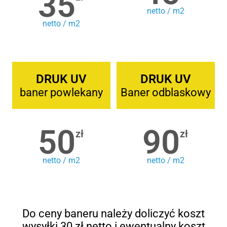
35
netto / m2
netto / m2
DRUK UV
DRUK UV
baner powlekany
Baner odblaskowy
50
90
zł
zł
netto / m2
netto / m2
Do ceny baneru należy doliczyć koszt
wysyłki 30 zł netto i ewentualny koszt