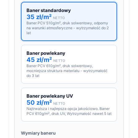
Baner standardowy
35 zł/m²
NETTO
Baner PCV 510g/m², druk solwentowy, odporny
na warunki atmosferyczne - wytrzymałość do 2
lat
Baner powlekany
45 zł/m²
NETTO
Baner PCV 610g/m², druk solwentowy,
mocniejsza struktura materiału - wytrzymałość
do 3 lat
Baner powlekany UV
50 zł/m²
NETTO
Najtrwalsza i najlepsza opcja jakościowo. Baner
PCV 610g/m², druk UV, Wytrzymałość nawet 5 lat
Wymiary baneru