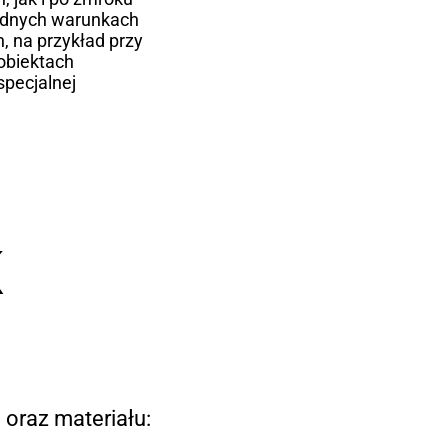
udnych warunkach
, na przykład przy
obiektach
pecjalnej
K
 oraz materiału: