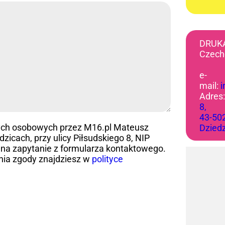
DRUK
Czech
e-
mail:
Adres
8,
43-50
ych osobowych przez M16.pl Mateusz
Dzied
icach, przy ulicy Piłsudskiego 8, NIP
na zapytanie z formularza kontaktowego.
nia zgody znajdziesz w
polityce