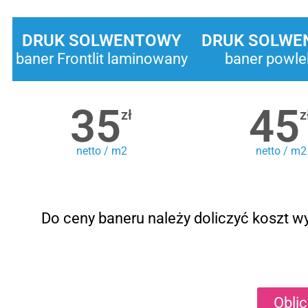
DRUK SOLWENTOWY
DRUK SOLWE
baner Frontlit laminowany
baner powle
35
45
zł
z
netto / m2
netto / m2
Do ceny baneru należy doliczyć koszt wy
Obli