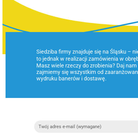
Siedziba firmy znajduje się na Śląsku – n
to jednak w realizacji zamówienia w obrę
Masz wiele rzeczy do zrobienia? Daj nam
zajmiemy się wszystkim od zaaranżowani
wydruku banerów i dostawę.