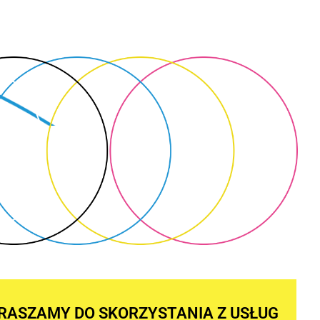
RASZAMY DO SKORZYSTANIA Z USŁUG