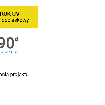
RUK UV
r odblaskowy
90
zł
netto / m2
ania projektu