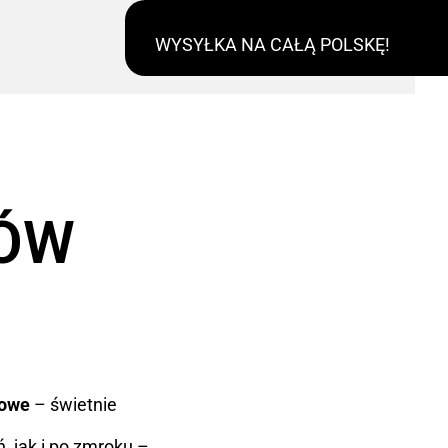
WYSYŁKA NA CAŁĄ POLSKĘ!
RÓW
kowe
– świetnie
, jak i po zmroku –