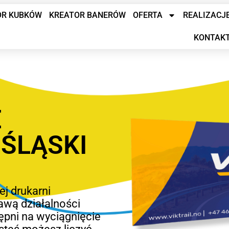
OR KUBKÓW
KREATOR BANERÓW
OFERTA
REALIZACJ
KONTAK
E
ŚLĄSKI
ej drukarni
awą działalności
ępni na wyciągnięcie