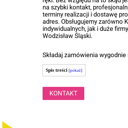
ręki. Bez względu na to skąd j
na szybki kontakt, profesjonal
terminy realizacji i dostawę p
adres. Obsługujemy zarówno K
indywidualnych, jak i duże firm
Wodzisław Śląski.
Składaj zamówienia wygodnie i
Spis treści
[
pokaż
]
KONTAKT