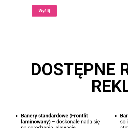
Wyślij
Alternative:
DOSTĘPNE 
REK
Banery standardowe (Frontlit
Ba
laminowany)
– doskonale nada się
sol
na ogrodzenia, elewacje
atm