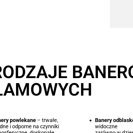
RODZAJE BANE
LAMOWYCH
nery powlekane
– trwałe,
Banery odblas
idne i odporne na czynniki
widoczne
osferyczne, doskonałe
zarówno w dzień