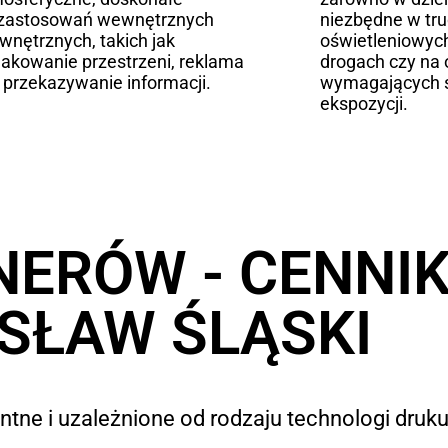
 zastosowań wewnętrznych
niezbędne w tr
ewnętrznych, takich jak
oświetleniowych
akowanie przestrzeni, reklama
drogach czy na 
 przekazywanie informacji.
wymagających s
ekspozycji.
NERÓW - CENNI
SŁAW ŚLĄSKI
tne i uzależnione od rodzaju technologi druku