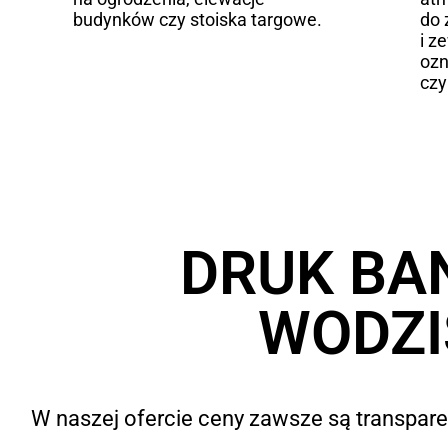
budynków czy stoiska targowe.
do
i z
ozn
czy
DRUK BA
WODZI
W naszej ofercie ceny zawsze są transparen