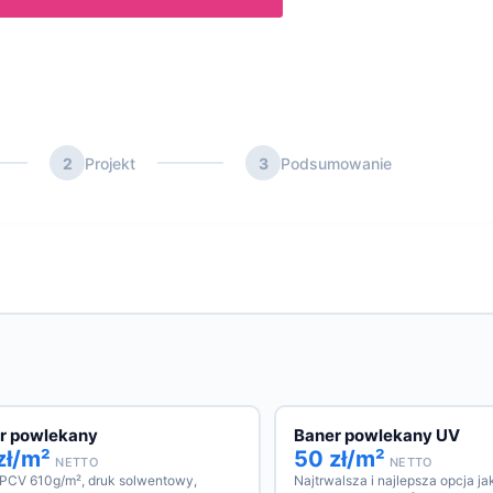
2
Projekt
3
Podsumowanie
r powlekany
Baner powlekany UV
zł/m²
50 zł/m²
NETTO
NETTO
 PCV 610g/m², druk solwentowy,
Najtrwalsza i najlepsza opcja j