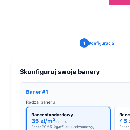
1
Konfiguracja
Skonfiguruj swoje banery
Baner #1
Rodzaj baneru
Baner standardowy
Bane
35 zł/m²
45 
NETTO
Baner PCV 510g/m², druk solwentowy,
Baner