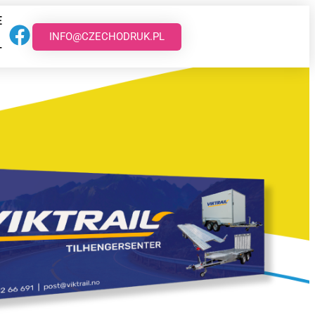
E
INFO@CZECHODRUK.PL
T