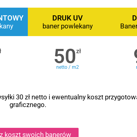
NTOWY
DRUK UV
D
kany
baner powlekany
Bane
50
ł
zł
netto / m2
syłki 30 zł netto i ewentualny koszt przygotow
graficznego.
cz koszt swoich banerów