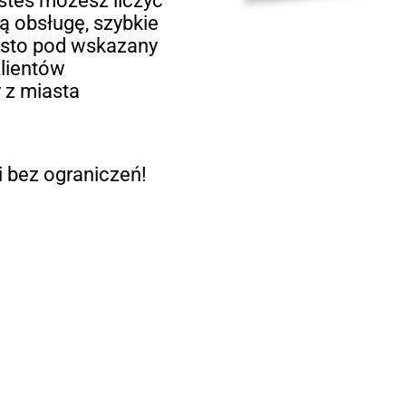
esteś możesz liczyć
ną obsługę, szybkie
rosto pod wskazany
lientów
y z miasta
 bez ograniczeń!