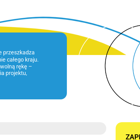
ie przeszkadza
bie całego kraju.
 wolną rękę –
a projektu,
ZAP