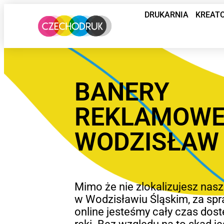
DRUKARNIA
KREAT
BANERY
REKLAMOW
WODZISŁAW 
Mimo że nie zlokalizujesz nasz
w Wodzisławiu Śląskim, za spr
online jesteśmy cały czas dost