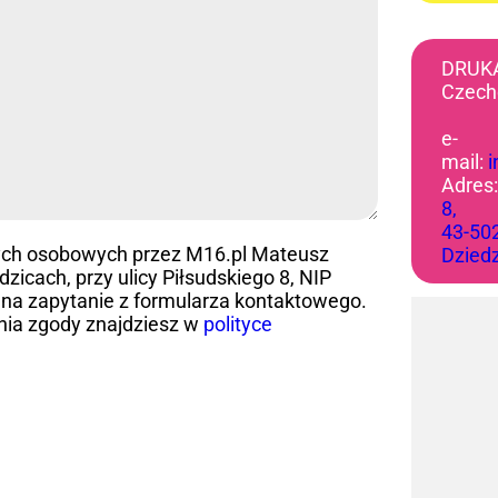
DRUK
Czech
e-
mail:
Adres
8,
43-50
ych osobowych przez M16.pl Mateusz
Dzied
icach, przy ulicy Piłsudskiego 8, NIP
na zapytanie z formularza kontaktowego.
nia zgody znajdziesz w
polityce