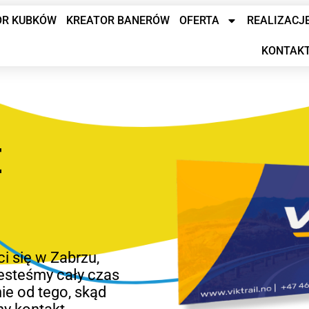
OR KUBKÓW
KREATOR BANERÓW
OFERTA
REALIZACJ
KONTAK
E
i się w Zabrzu,
jesteśmy cały czas
ie od tego, skąd