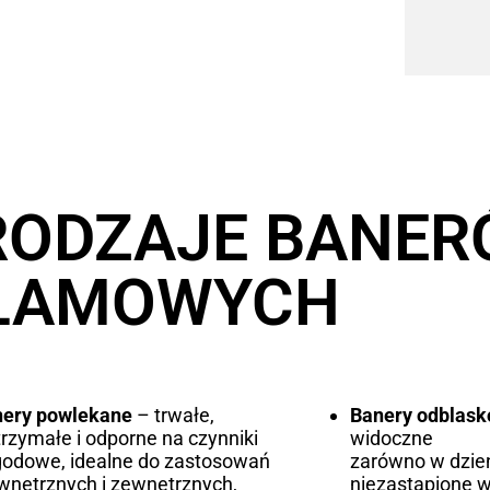
RODZAJE BANE
LAMOWYCH
nery powlekane
– trwałe,
Banery odblas
rzymałe i odporne na czynniki
widoczne
odowe, idealne do zastosowań
zarówno w dzień
nętrznych i zewnętrznych,
niezastąpione w