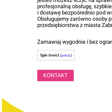
jesteś możesz liczyć na sprawn
profesjonalną obsługę, szybkie 
i dostawę bezpośrednio pod w
Obsługujemy zarówno osoby pry
przedsiębiorstwa z miasta Zab
Zamawiaj wygodnie i bez ogra
Spis treści
[
pokaż
]
KONTAKT