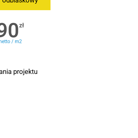
r odblaskowy
90
zł
netto / m2
ania projektu