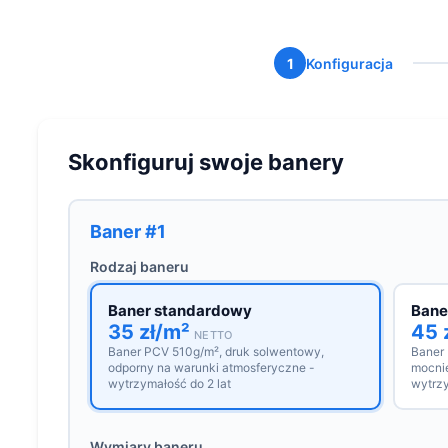
1
Konfiguracja
Skonfiguruj swoje banery
Baner #1
Rodzaj baneru
Baner standardowy
Bane
35 zł/m²
45 
NETTO
Baner PCV 510g/m², druk solwentowy,
Baner
odporny na warunki atmosferyczne -
mocnie
wytrzymałość do 2 lat
wytrzy
Wymiary baneru