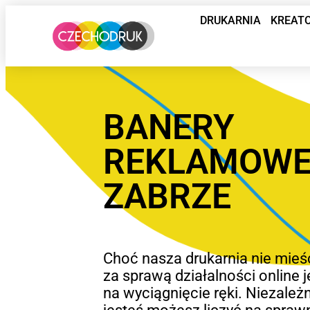
DRUKARNIA
KREAT
BANERY
REKLAMOW
ZABRZE
Choć nasza drukarnia nie mieśc
za sprawą działalności online 
na wyciągnięcie ręki. Niezależn