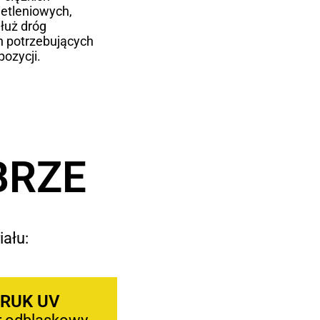
etleniowych,
łuż dróg
h potrzebujących
ozycji.
BRZE
iału:
RUK UV