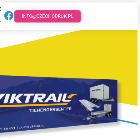
E
INFO@CZECHODRUK.PL
T