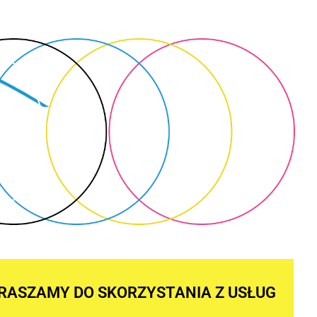
RASZAMY DO SKORZYSTANIA Z USŁUG