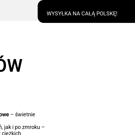
WYSYŁKA NA CAŁĄ POLSKĘ!
RÓW
kowe
– świetnie
, jak i po zmroku –
 ciężkich