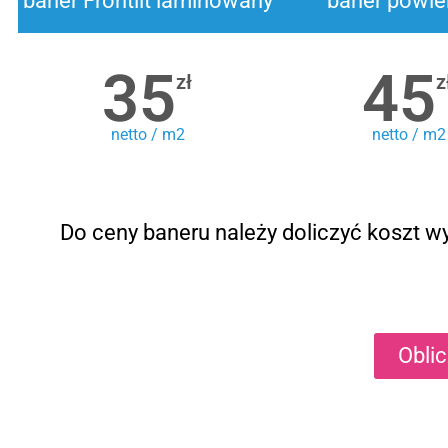
baner Frontlit laminowany
baner powle
35
45
zł
z
netto / m2
netto / m2
Do ceny baneru należy doliczyć koszt wy
Obli