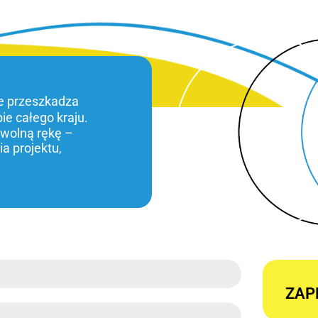
ie przeszkadza
bie całego kraju.
 wolną rękę –
a projektu,
ZAP