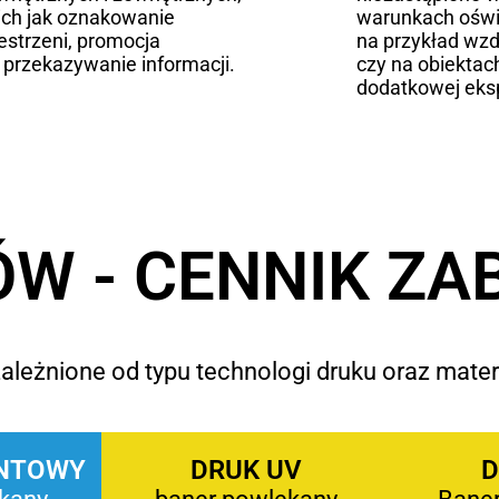
ich jak oznakowanie
warunkach oświ
estrzeni, promocja
na przykład wzd
 przekazywanie informacji.
czy na obiektac
dodatkowej eksp
W - CENNIK ZA
ależnione od typu technologi druku oraz mater
NTOWY
DRUK UV
D