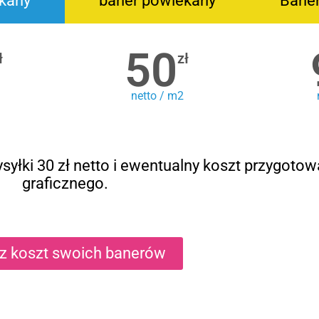
kany
baner powlekany
Bane
50
ł
zł
netto / m2
syłki 30 zł netto i ewentualny koszt przygotow
graficznego.
cz koszt swoich banerów