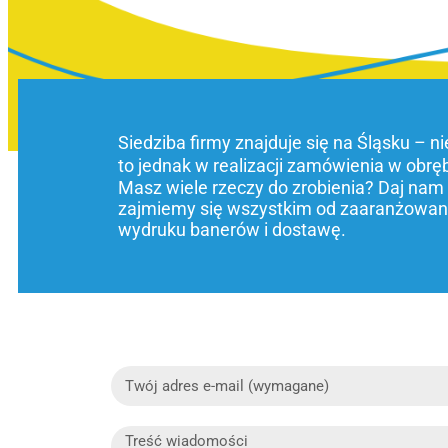
Siedziba firmy znajduje się na Śląsku – n
to jednak w realizacji zamówienia w obrę
Masz wiele rzeczy do zrobienia? Daj nam
zajmiemy się wszystkim od zaaranżowani
wydruku banerów i dostawę.