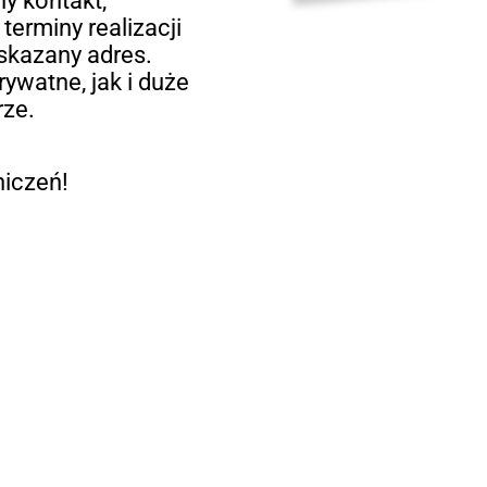
y kontakt,
terminy realizacji
skazany adres.
watne, jak i duże
rze.
niczeń!