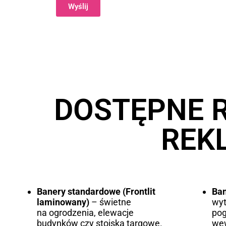
Wyślij
Alternative:
DOSTĘPNE 
REK
Banery standardowe (Frontlit
Ba
laminowany)
– świetne
wyt
na ogrodzenia, elewacje
pog
budynków czy stoiska targowe.
wew