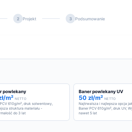
2
Projekt
3
Podsumowanie
r powlekany
Baner powlekany UV
zł/m²
50 zł/m²
NETTO
NETTO
 PCV 610g/m², druk solwentowy,
Najtrwalsza i najlepsza opcja j
jsza struktura materiału -
Baner PCV 610g/m², druk UV, W
małość do 3 lat
nawet 5 lat