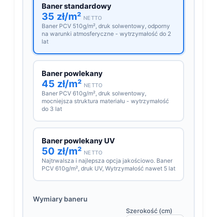
Baner standardowy
35 zł/m²
NETTO
Baner PCV 510g/m², druk solwentowy, odporny
na warunki atmosferyczne - wytrzymałość do 2
lat
Baner powlekany
45 zł/m²
NETTO
Baner PCV 610g/m², druk solwentowy,
mocniejsza struktura materiału - wytrzymałość
do 3 lat
Baner powlekany UV
50 zł/m²
NETTO
Najtrwalsza i najlepsza opcja jakościowo. Baner
PCV 610g/m², druk UV, Wytrzymałość nawet 5 lat
Wymiary baneru
Szerokość (cm)