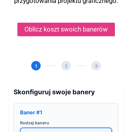
przygotowania projektu graficznego.
Oblicz koszt swoich banerów
1
2
3
Skonfiguruj swoje banery
Baner #1
Rodzaj baneru