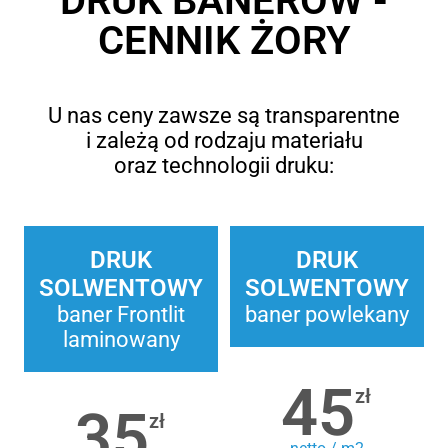
DRUK BANERÓW -
CENNIK ŻORY
U nas ceny zawsze są transparentne
i zależą od rodzaju materiału
oraz technologii druku:
DRUK
DRUK
SOLWENTOWY
SOLWENTOWY
baner Frontlit
baner powlekany
laminowany
45
zł
35
zł