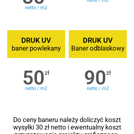
netto / m2
netto / m2
DRUK UV
DRUK UV
baner powlekany
Baner odblaskowy
50
90
zł
zł
netto / m2
netto / m2
Do ceny baneru należy doliczyć koszt
wysyłki 30 zł netto i ewentualny koszt