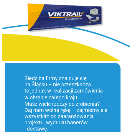
Siedziba firmy znajduje się
na Śląsku – nie przeszkadza
to jednak w realizacji zamówienia
w obrębie całego kraju.
Masz wiele rzeczy do zrobienia?
Daj nam wolną rękę – zajmiemy się
wszystkim od zaaranżowania
projektu, wydruku banerów
i dostawę.