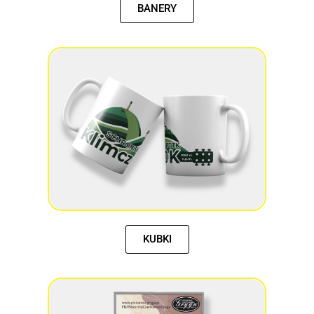
BANERY
KUBKI