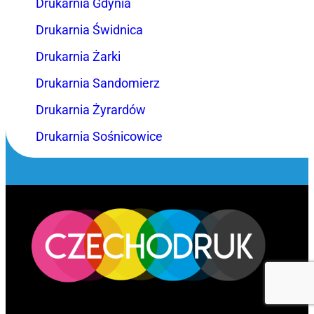
Drukarnia Gdynia
Drukarnia Świdnica
Drukarnia Żarki
Drukarnia Sandomierz
Drukarnia Żyrardów
Drukarnia Sośnicowice