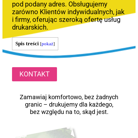
pod podany adres. Obsługujemy
zarówno Klientów indywidualnych, jak
i firmy, oferując szeroką ofertę usług
drukarskich.
Spis treści
[
pokaż
]
KONTAKT
Zamawiaj komfortowo, bez żadnych
granic – drukujemy dla każdego,
bez względu na to, skąd jest.