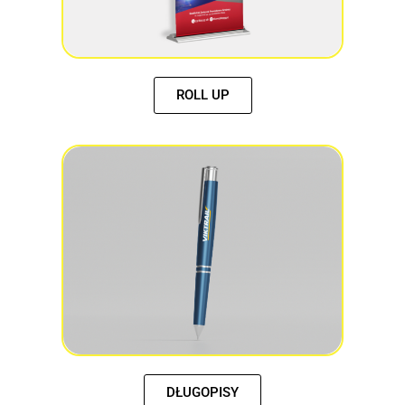
ROLL UP
DŁUGOPISY