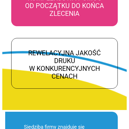
OD POCZĄTKU DO KOŃCA
ZLECENIA
REWELACYJNA JAKOŚĆ
DRUKU
W KONKURENCYJNYCH
CENACH
Siedziba firmy znajduje się