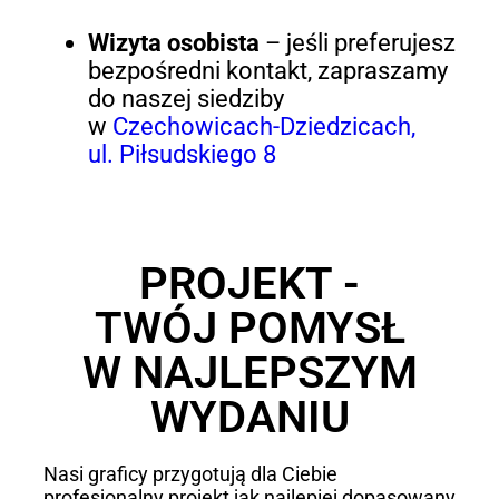
Wizyta osobista
– jeśli preferujesz
bezpośredni kontakt, zapraszamy
do naszej siedziby
w
Czechowicach-Dziedzicach,
ul. Piłsudskiego 8
PROJEKT -
TWÓJ POMYSŁ
W NAJLEPSZYM
WYDANIU
Nasi graficy przygotują dla Ciebie
profesjonalny projekt jak najlepiej dopasowany