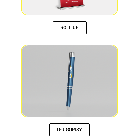
ROLL UP
DŁUGOPISY