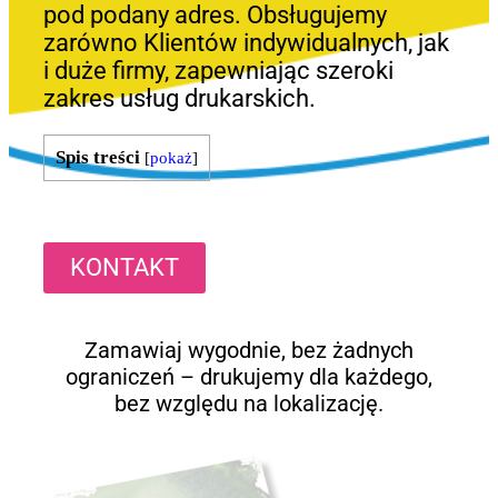
pod podany adres. Obsługujemy
zarówno Klientów indywidualnych, jak
i duże firmy, zapewniając szeroki
zakres usług drukarskich.
Spis treści
[
pokaż
]
KONTAKT
Zamawiaj wygodnie, bez żadnych
ograniczeń – drukujemy dla każdego,
bez względu na lokalizację.