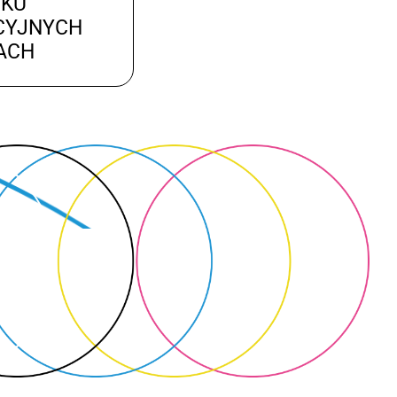
UKU
CYJNYCH
ACH