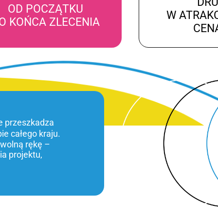
DR
OD POCZĄTKU
W ATRAK
O KOŃCA ZLECENIA
CEN
ie przeszkadza
bie całego kraju.
 wolną rękę –
a projektu,