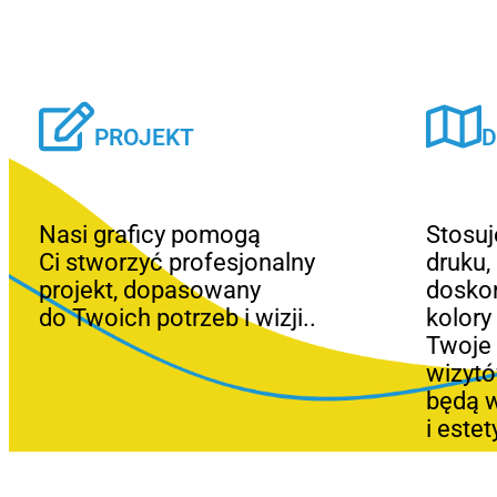
PROJEKT
D
Nasi graficy pomogą
Stosu
Ci stworzyć profesjonalny
druku,
projekt, dopasowany
doskon
do Twoich potrzeb i wizji..
kolory
Twoje 
wizytó
będą w
i este