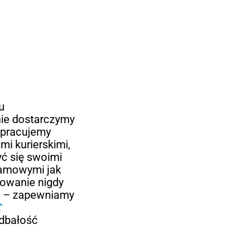
u
ie dostarczymy
łpracujemy
mi kurierskimi,
yć się swoimi
lamowymi jak
kowanie nigdy
ze – zapewniamy
,
 dbałość