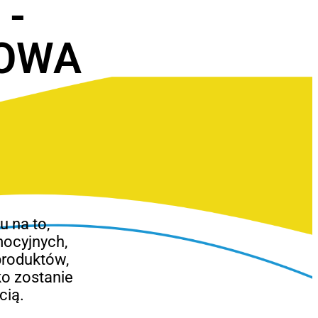
 -
OWA
 na to,
mocyjnych,
produktów,
o zostanie
cią.