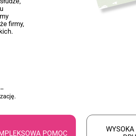
słudze,
iu
emy
że firmy,
kich.
 –
zację.
WYSOKA
MPLEKSOWA POMOC