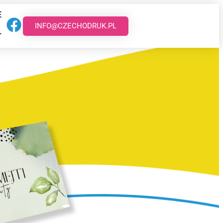
E
INFO@CZECHODRUK.PL
T