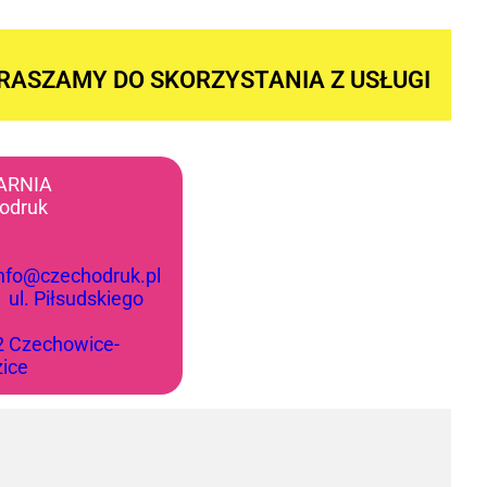
RASZAMY DO SKORZYSTANIA Z USŁUGI
ARNIA
odruk
info@czechodruk.pl
:
ul. Piłsudskiego
2 Czechowice-
zice