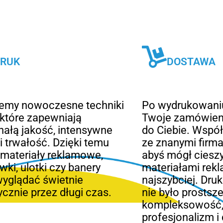
RUK
DOSTAWA
jemy nowoczesne techniki
Po wydrukowani
 które zapewniają
Twoje zamówien
ałą jakość, intensywne
do Ciebie. Wspó
 i trwałość. Dzięki temu
ze znanymi firma
materiały reklamowe,
abyś mógł ciesz
wki, ulotki czy banery
materiałami rek
yglądać świetnie
najszybciej. Dru
tycznie przez długi czas.
nie było prosts
kompleksowość
profesjonalizm i