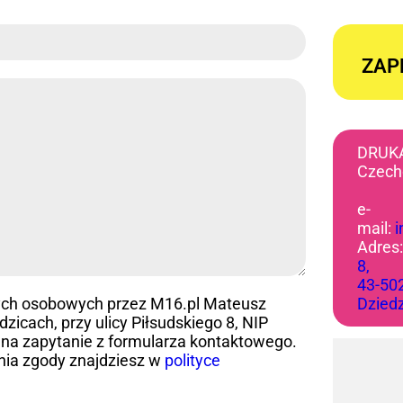
ZAP
DRUK
Czech
e-
mail:
Adres
8,
43-50
ych osobowych przez M16.pl Mateusz
Dzied
icach, przy ulicy Piłsudskiego 8, NIP
na zapytanie z formularza kontaktowego.
nia zgody znajdziesz w
polityce