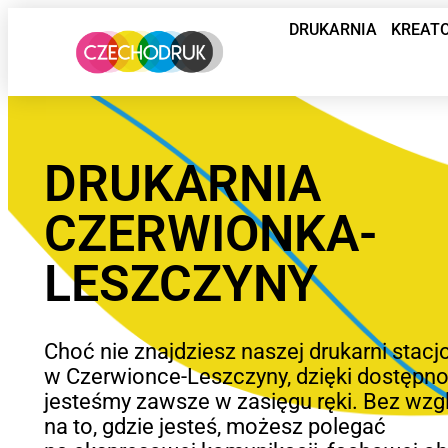
DRUKARNIA
KREAT
DRUKARNIA
CZERWIONKA-
LESZCZYNY
Choć nie znajdziesz naszej drukarni stacj
w Czerwionce-Leszczyny, dzięki dostępno
jesteśmy zawsze w zasięgu ręki. Bez wzg
na to, gdzie jesteś, możesz polegać