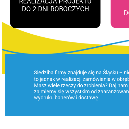
REALIZACJA PROJEKTU
DO 2 DNI ROBOCZYCH
D
Siedziba firmy znajduje się na Śląsku – n
to jednak w realizacji zamówienia w obrę
Masz wiele rzeczy do zrobienia? Daj nam
zajmiemy się wszystkim od zaaranżowani
wydruku banerów i dostawę.