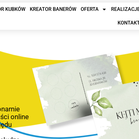
OR KUBKÓW
KREATOR BANERÓW
OFERTA
REALIZACJ
KONTAK
onarnie
ści online
lędu