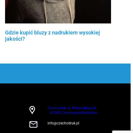
Gdzie kupić bluzy z nadrukiem wysokiej
jakości?
Czytaj więcej »
Czechodruk ul. Piłsudskiego 8,
43-502 Czechowice-Dziedzice
info@czechodruk.pl