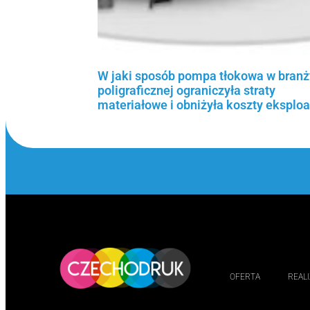
W jaki sposób pompa tłokowa w branż
poligraficznej ograniczyła straty
materiałowe i obniżyła koszty eksploa
Czytaj więcej »
OFERTA
REAL