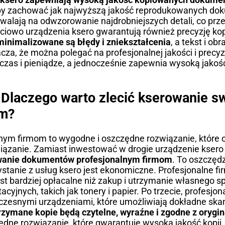
 aby zachować jak najwyższą jakość reprodukowanych d
walają na odwzorowanie najdrobniejszych detali, co prze
ciowo urządzenia ksero gwarantują również precyzję kop
imalizowane są błędy i zniekształcenia
, a tekst i ob
a, że można polegać na profesjonalnej jakości i precyzj
czas i pieniądze, a jednocześnie zapewnia wysoką jako
Dlaczego warto zlecić kserowanie s
om?
ym firmom to wygodne i oszczędne rozwiązanie, które o
wiązanie. Zamiast inwestować w drogie urządzenie ksero
owanie dokumentów profesjonalnym firmom
. To oszczęd
ystanie z usług ksero jest ekonomiczne. Profesjonalne fi
t bardziej opłacalne niż zakup i utrzymanie własnego s
jnych, takich jak tonery i papier. Po trzecie, profesjon
czesnymi urządzeniami, które umożliwiają dokładne sk
zymane kopie będą czytelne, wyraźne i zgodne z orygi
ędne rozwiązanie, które gwarantuje wysoką jakość kopii.