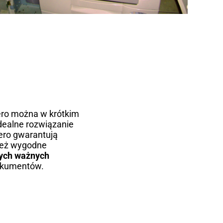
sero można w krótkim
dealne rozwiązanie
sero gwarantują
ież wygodne
nych ważnych
dokumentów.