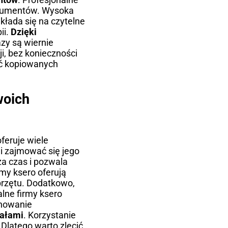
okumentów. Wysoka
kłada się na czytelne
ii.
Dzięki
razy są wiernie
i, bez konieczności
ść kopiowanych
woich
feruje wiele
 i zajmować się jego
za czas i pozwala
rmy ksero oferują
przętu. Dodatkowo,
alne firmy ksero
anowanie
nałami
. Korzystanie
 Dlatego warto zlecić