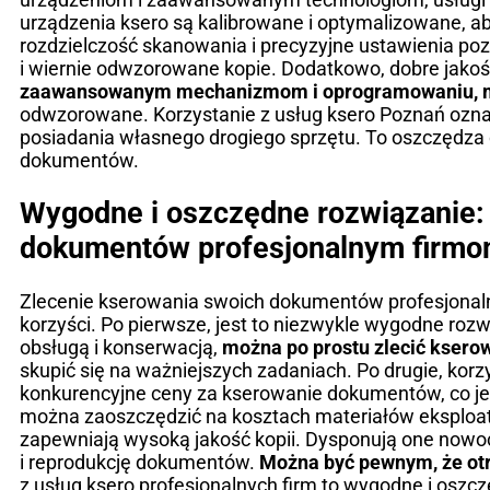
urządzenia ksero są kalibrowane i optymalizowane,
rozdzielczość skanowania i precyzyjne ustawienia poz
i wiernie odwzorowane kopie. Dodatkowo, dobre jakoś
zaawansowanym mechanizmom i oprogramowaniu, min
odwzorowane. Korzystanie z usług ksero Poznań oznacz
posiadania własnego drogiego sprzętu. To oszczędza 
dokumentów.
Wygodne i oszczędne rozwiązanie: 
dokumentów profesjonalnym firm
Zlecenie kserowania swoich dokumentów profesjonaln
korzyści. Po pierwsze, jest to niezwykle wygodne roz
obsługą i konserwacją,
można po prostu zlecić kser
skupić się na ważniejszych zadaniach. Po drugie, korz
konkurencyjne ceny za kserowanie dokumentów, co jes
można zaoszczędzić na kosztach materiałów eksploatacy
zapewniają wysoką jakość kopii. Dysponują one nowo
i reprodukcję dokumentów.
Można być pewnym, że otr
z usług ksero profesjonalnych firm to wygodne i oszcz