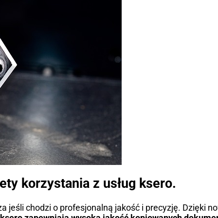
lety korzystania z usług ksero.
za jeśli chodzi o profesjonalną jakość i precyzję. Dzięk
ksero zapewniają wysoką jakość kopiowanych dokume