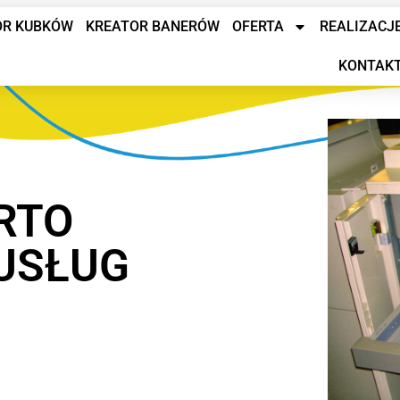
OR KUBKÓW
KREATOR BANERÓW
OFERTA
REALIZACJ
KONTAK
RTO
USŁUG