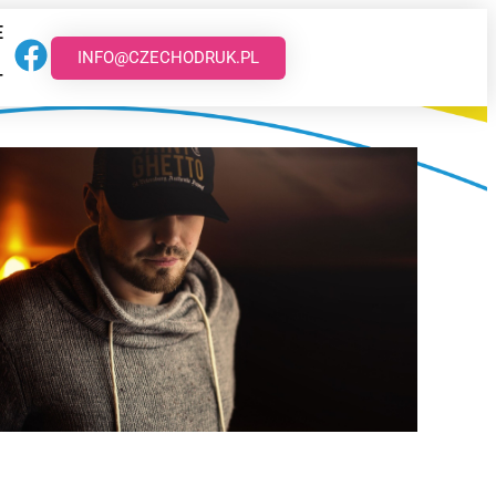
E
INFO@CZECHODRUK.PL
T