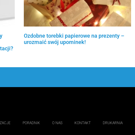
y
Ozdobne torebki papierowe na prezenty –
urozmaić swój upominek!
tacji?
Czytaj więcej »
IZACJE
PORADNIK
O NAS
KONTAKT
DRUKARNIA