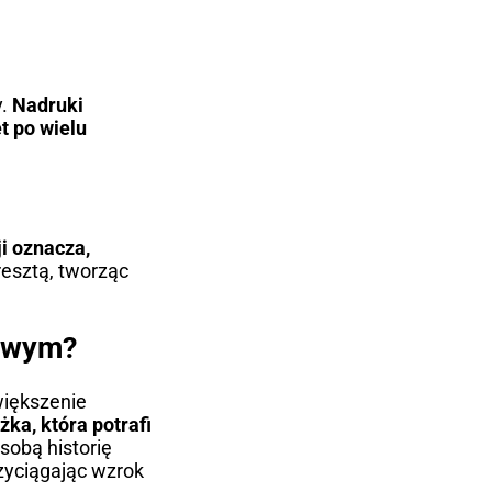
.
Nadruki
t po wielu
i oznacza,
resztą, tworząc
gowym?
większenie
żka, która potrafi
 sobą historię
rzyciągając wzrok