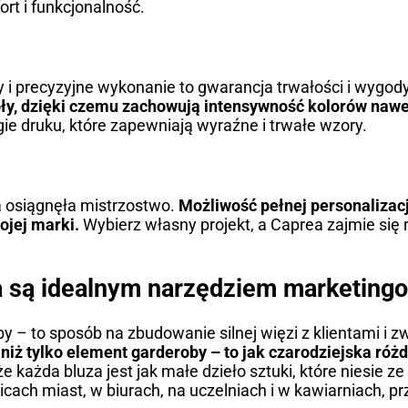
rt i funkcjonalność.
i precyzyjne wykonanie to gwarancja trwałości i wygody
ły, dzięki czemu zachowują intensywność kolorów nawe
e druku, które zapewniają wyraźne i trwałe wzory.
a osiągnęła mistrzostwo.
Możliwość pełnej personalizacj
ojej marki.
Wybierz własny projekt, a Caprea zajmie się 
a są idealnym narzędziem marketin
by – to sposób na zbudowanie silnej więzi z klientami i z
niż tylko element garderoby – to jak czarodziejska różd
e każda bluza jest jak małe dzieło sztuki, które niesie ze
licach miast, w biurach, na uczelniach i w kawiarniach, p