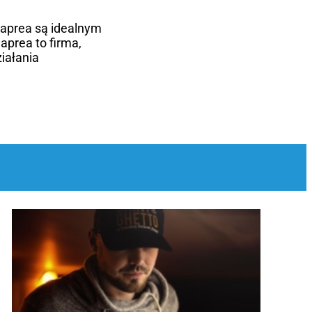
Caprea są idealnym
Caprea to firma,
ziałania