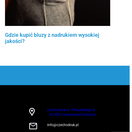
Gdzie kupić bluzy z nadrukiem wysokiej
jakości?
Czytaj więcej »
Czechodruk ul. Piłsudskiego 8,
43-502 Czechowice-Dziedzice
info@czechodruk.pl