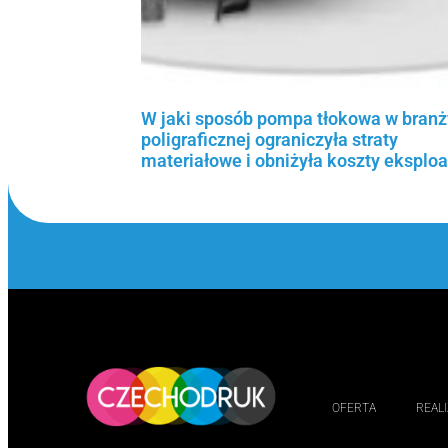
W jaki sposób pompa tłokowa w branż
poligraficznej ograniczyła straty
materiałowe i obniżyła koszty eksploa
Czytaj więcej »
OFERTA
REAL