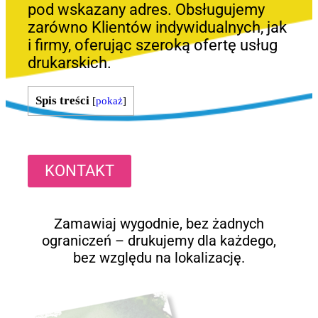
pod wskazany adres. Obsługujemy
zarówno Klientów indywidualnych, jak
i firmy, oferując szeroką ofertę usług
drukarskich.
Spis treści
[
pokaż
]
KONTAKT
Zamawiaj wygodnie, bez żadnych
ograniczeń – drukujemy dla każdego,
bez względu na lokalizację.