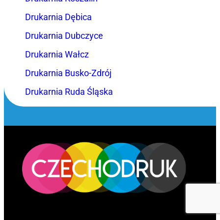
Drukarnia Dębica
Drukarnia Dubczyce
Drukarnia Wałcz
Drukarnia Busko-Zdrój
Drukarnia Ruda Śląska