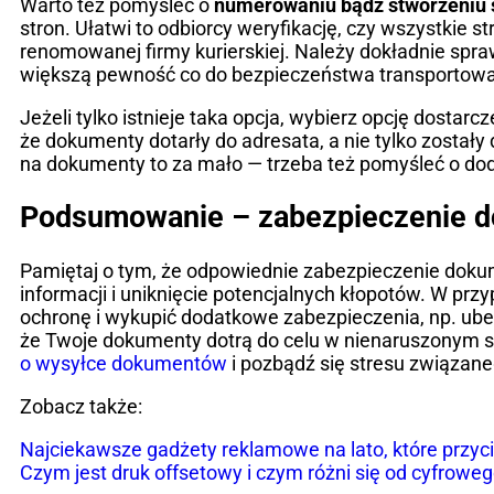
Warto też pomyśleć o
numerowaniu bądź stworzeniu 
stron. Ułatwi to odbiorcy weryfikację, czy wszystkie 
renomowanej firmy kurierskiej. Należy dokładnie spra
większą pewność co do bezpieczeństwa transporto
Jeżeli tylko istnieje taka opcja, wybierz opcję dosta
że dokumenty dotarły do adresata, a nie tylko został
na dokumenty to za mało — trzeba też pomyśleć o do
Podsumowanie – zabezpieczenie d
Pamiętaj o tym, że odpowiednie zabezpieczenie dokum
informacji i uniknięcie potencjalnych kłopotów. W pr
ochronę i wykupić dodatkowe zabezpieczenia, np. ube
że Twoje dokumenty dotrą do celu w nienaruszonym st
o wysyłce dokumentów
i pozbądź się stresu związane
Zobacz także:
Najciekawsze gadżety reklamowe na lato, które przyc
Czym jest druk offsetowy i czym różni się od cyfrowe