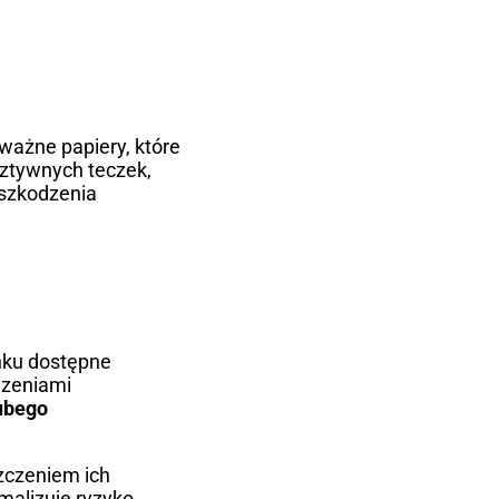
ważne papiery, które
sztywnych teczek,
uszkodzenia
nku dostępne
dzeniami
ubego
zczeniem ich
malizuje ryzyko