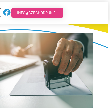
E
INFO@CZECHODRUK.PL
T