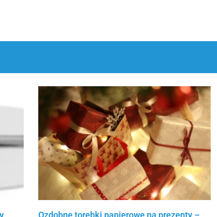
y
Ozdobne torebki papierowe na prezenty –