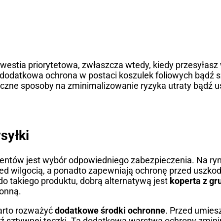
estia priorytetowa, zwłaszcza wtedy, kiedy przesyłasz 
 dodatkowa ochrona w postaci koszulek foliowych bądź 
eczne sposoby na zminimalizowanie ryzyka utraty bądź 
syłki
ntów jest wybór odpowiedniego zabezpieczenia. Na ry
rzed wilgocią, a ponadto zapewniają ochronę przed uszko
o takiego produktu, dobrą alternatywą jest
koperta z gr
ronną.
arto rozważyć
dodatkowe środki ochronne
. Przed umies
bądź sztywnej teczki. Ta dodatkowa warstwa ochrony zmini