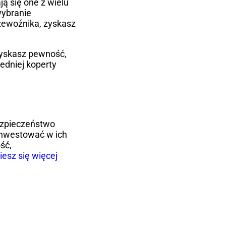
ją się one z wielu
wybranie
rzewoźnika, zyskasz
 zyskasz pewność,
edniej koperty
bezpieczeństwo
ainwestować w ich
ść,
esz się więcej