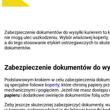
Zabezpieczenie dokumentów do wysyłki kurierem to kw
nie mogą ulec uszkodzeniu. Wybór właściwej koperty,
a do tego stosowanie etykiet ostrzegawczych to skut
dokumentów.
Zabezpieczenie dokumentów do wy
Podstawowym krokiem w celu zabezpieczenia dokume
są specjalne foliowe
koperty
, które chronią papiery p
mechanicznymi i pogięciem. Jeżeli nie masz dostępu d
papieru
i dodatkowe owinięcie dokumentów folią och
Żeby jeszcze skuteczniej zabezpieczyć dokumenty, w
w kopercie, najlepiej włożyć je do foliowej koszulki 