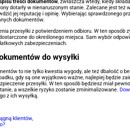
spisu treści dokumentów
, zwłaszcza wtedy, kiedy składa
strony dotarły w nienaruszonym stanie. Zalecane jest też 
wdzić jej reputację i opinię. Wybierając sprawdzonego p
wanych dokumentów.
rczenia przesyłki z potwierdzeniem odbioru. W ten sposób
y dostarczone do określonego miejsca. Sam wybór odpowi
datkowych zabezpieczeniach.
okumentów do wysyłki
entów to nie tylko kwestia wygody, ale też dbałość o 
zypadku, gdy są one wyjątkowo ważne, najlepiej będzie z
zpieczenie przesyłki. W ten sposób będziesz miał pewno
anie, a wszelkie ryzyko zostanie zminimalizowane.
Dowi
go z ich wysyłką.
iągną klientów
,
go?