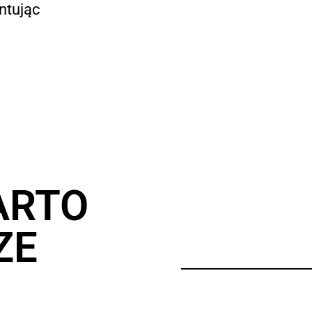
ntując
ARTO
ZE