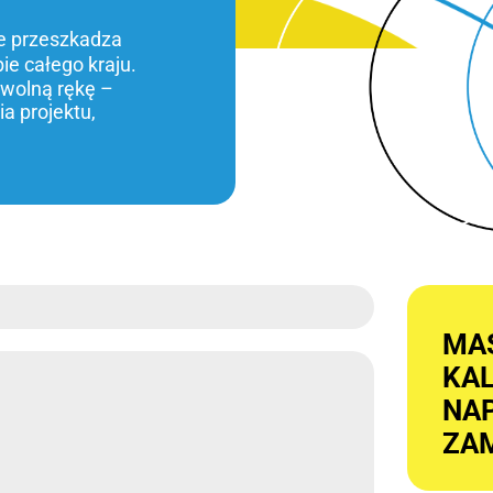
ie przeszkadza
bie całego kraju.
 wolną rękę –
a projektu,
MA
KA
NAP
ZAM