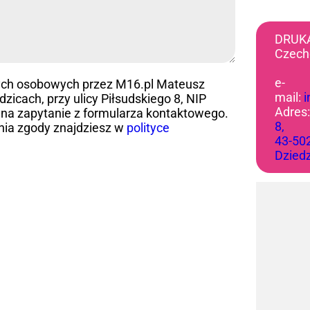
DRUK
Czech
e-
ych osobowych przez M16.pl Mateusz
mail:
icach, przy ulicy Piłsudskiego 8, NIP
Adres
na zapytanie z formularza kontaktowego.
8,
nia zgody znajdziesz w
polityce
43-50
Dzied