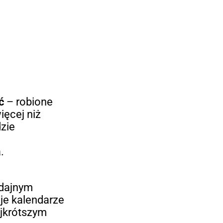
ć
– robione
ięcej niż
dzie
.
ydajnym
je kalendarze
ajkrótszym