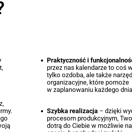
?
y
Praktyczność i funkcjonalnoś
t,
przez nas kalendarze to coś w
tylko ozdoba, ale także narzę
organizacyjne, które pomoże
w zaplanowaniu każdego dnia
z,
irmy.
Szybka realizacja
– dzięki w
ogo
procesom produkcyjnym, Two
woją
dotrą do Ciebie w możliwie n