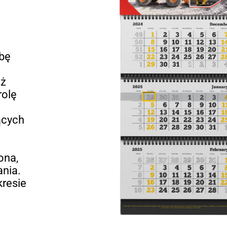
ebę
uż
rolę
e
ących
ona,
ania.
resie