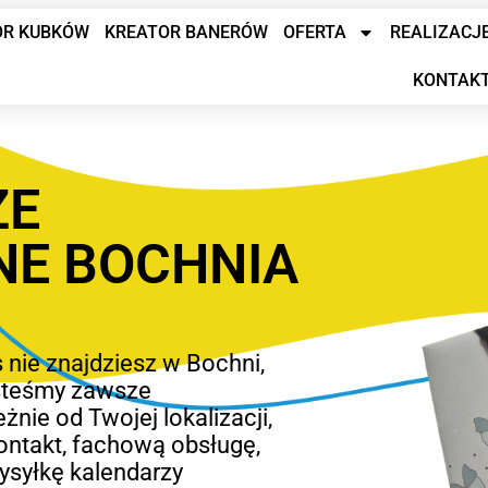
OR KUBKÓW
KREATOR BANERÓW
OFERTA
REALIZACJ
KONTAK
ZE
NE BOCHNIA
 nie znajdziesz w Bochni,
jesteśmy zawsze
żnie od Twojej lokalizacji,
ontakt, fachową obsługę,
wysyłkę kalendarzy