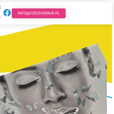
E
INFO@CZECHODRUK.PL
T