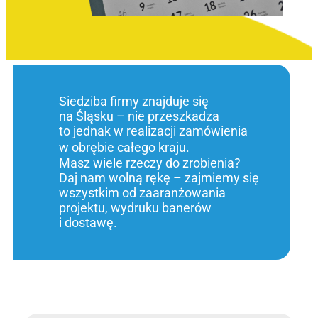
Siedziba firmy znajduje się
na Śląsku – nie przeszkadza
to jednak w realizacji zamówienia
w obrębie całego kraju.
Masz wiele rzeczy do zrobienia?
Daj nam wolną rękę – zajmiemy się
wszystkim od zaaranżowania
projektu, wydruku banerów
i dostawę.