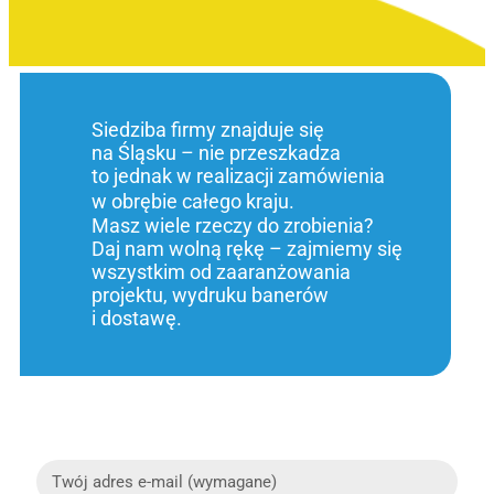
Siedziba firmy znajduje się
na Śląsku – nie przeszkadza
to jednak w realizacji zamówienia
w obrębie całego kraju.
Masz wiele rzeczy do zrobienia?
Daj nam wolną rękę – zajmiemy się
wszystkim od zaaranżowania
projektu, wydruku banerów
i dostawę.