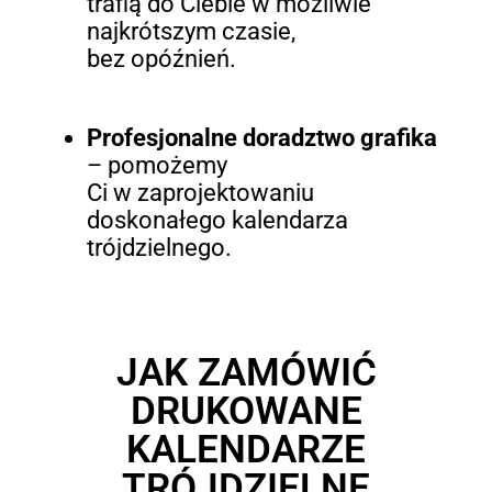
trafią do Ciebie w możliwie
najkrótszym czasie,
bez opóźnień.
Profesjonalne doradztwo grafika
– pomożemy
Ci w zaprojektowaniu
doskonałego kalendarza
trójdzielnego.
JAK ZAMÓWIĆ
DRUKOWANE
KALENDARZE
TRÓJDZIELNE