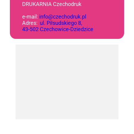
DRUKARNIA Czechodruk
e-mail:
info@czechodruk.pl
Adres:
ul. Piłsudskiego 8,
43-502 Czechowice-Dziedzice