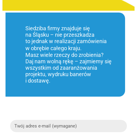
Siedziba firmy znajduje się
na Śląsku – nie przeszkadza
to jednak w realizacji zamówienia
w obrębie całego kraju.
Masz wiele rzeczy do zrobienia?
Daj nam wolną rękę – zajmiemy się
wszystkim od zaaranżowania
projektu, wydruku banerów
i dostawę.