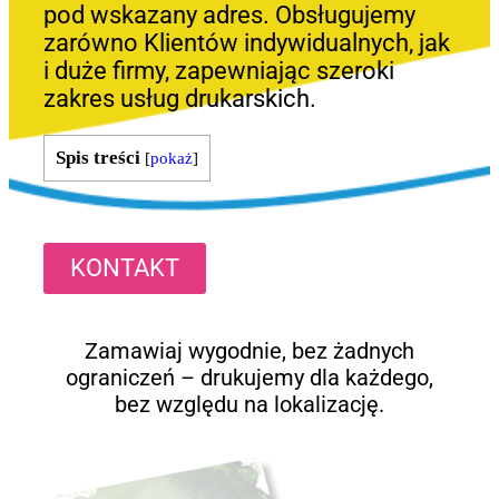
pod wskazany adres. Obsługujemy
zarówno Klientów indywidualnych, jak
i duże firmy, zapewniając szeroki
zakres usług drukarskich.
Spis treści
[
pokaż
]
KONTAKT
Zamawiaj wygodnie, bez żadnych
ograniczeń – drukujemy dla każdego,
bez względu na lokalizację.