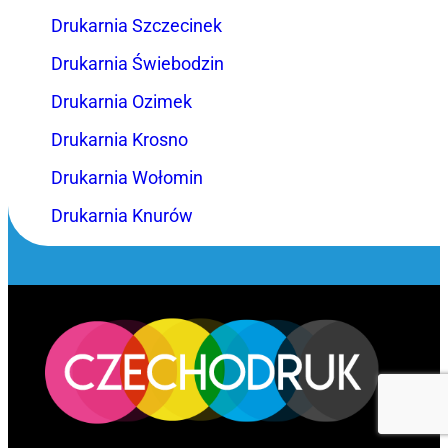
Drukarnia Szczecinek
Drukarnia Świebodzin
Drukarnia Ozimek
Drukarnia Krosno
Drukarnia Wołomin
Drukarnia Knurów