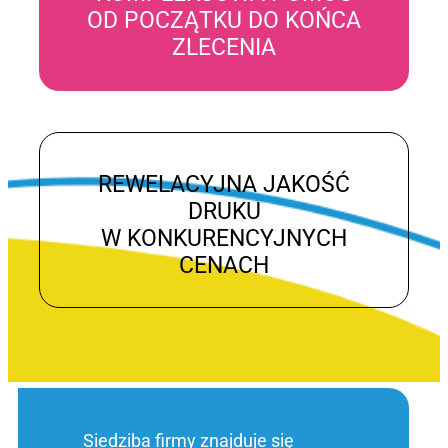
OD POCZĄTKU DO KOŃCA
ZLECENIA
REWELACYJNA JAKOŚĆ
DRUKU
W KONKURENCYJNYCH
CENACH
Siedziba firmy znajduje się