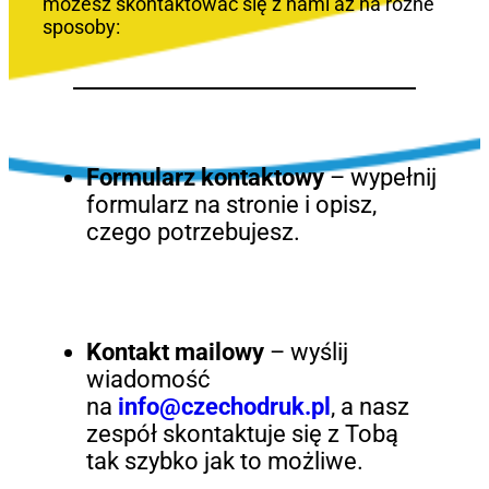
możesz skontaktować się z nami aż na różne
sposoby:
Formularz kontaktowy
– wypełnij
formularz na stronie i opisz,
czego potrzebujesz.
Kontakt mailowy
– wyślij
wiadomość
na
info@czechodruk.pl
, a nasz
zespół skontaktuje się z Tobą
tak szybko jak to możliwe.