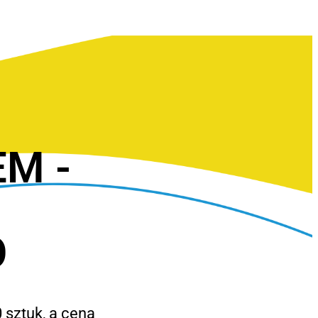
EM -
O
 sztuk, a cena