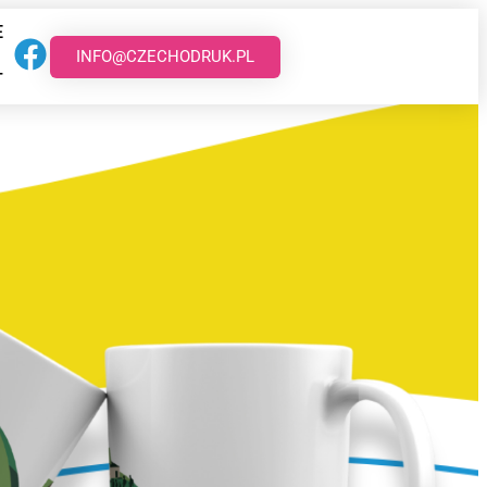
E
INFO@CZECHODRUK.PL
T