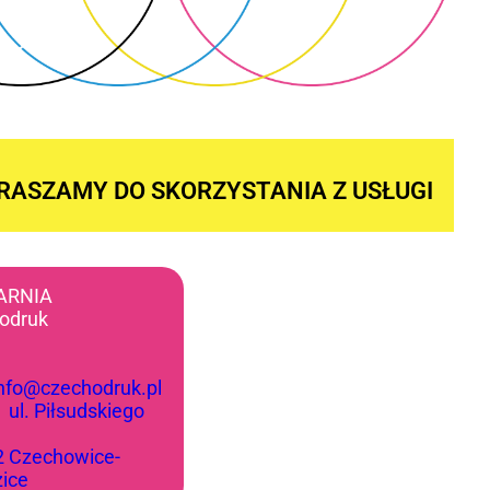
RASZAMY DO SKORZYSTANIA Z USŁUGI
ARNIA
odruk
info@czechodruk.pl
:
ul. Piłsudskiego
2 Czechowice-
zice