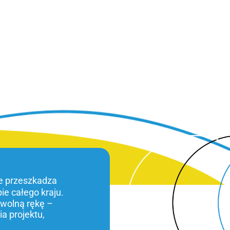
ie przeszkadza
bie całego kraju.
 wolną rękę –
a projektu,