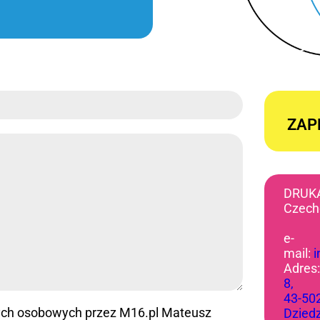
ZAP
DRUK
Czech
e-
mail:
Adres
8,
43-50
ych osobowych przez M16.pl Mateusz
Dzied