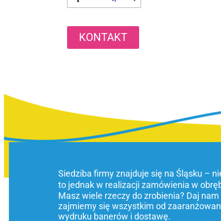
KONTAKT
Siedziba firmy znajduje się na Śląsku – n
to jednak w realizacji zamówienia w obrę
Masz wiele rzeczy do zrobienia? Daj nam
zajmiemy się wszystkim od zaaranżowani
wydruku banerów i dostawę.