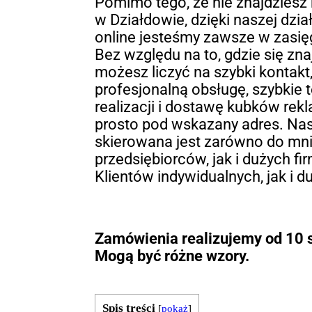
Pomimo tego, że nie znajdziesz
w Działdowie, dzięki naszej dzia
online jesteśmy zawsze w zasięg
Bez względu na to, gdzie się zna
możesz liczyć na szybki kontakt
profesjonalną obsługę, szybkie 
realizacji i dostawę kubków re
prosto pod wskazany adres. Nas
skierowana jest zarówno do mn
przedsiębiorców, jak i dużych fi
Klientów indywidualnych, jak i du
Zamówienia realizujemy od 10 s
Mogą być różne wzory.
Spis treści
[
pokaż
]