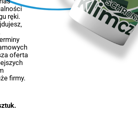
 nas
łalności
u ręki.
jdujesz,
,
terminy
klamowych
za oferta
iejszych
rm
że firmy.
ztuk.