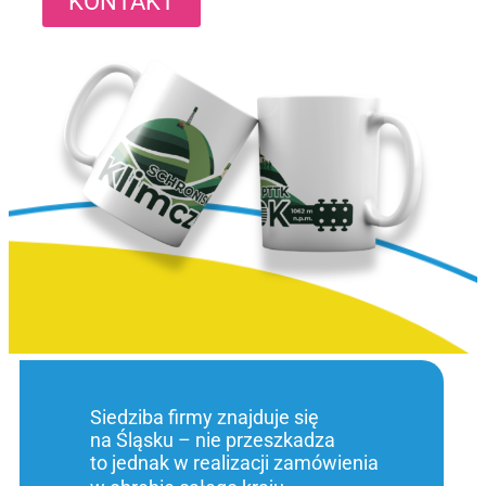
KONTAKT
Siedziba firmy znajduje się
na Śląsku – nie przeszkadza
to jednak w realizacji zamówienia