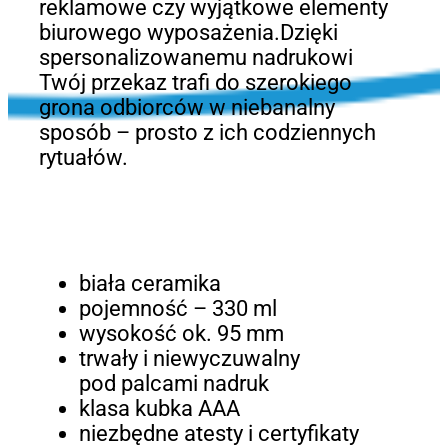
reklamowe czy wyjątkowe elementy
biurowego wyposażenia.Dzięki
spersonalizowanemu nadrukowi
Twój przekaz trafi do szerokiego
grona odbiorców w niebanalny
sposób – prosto z ich codziennych
rytuałów.
biała ceramika
pojemność – 330 ml
wysokość ok. 95 mm
trwały i niewyczuwalny
pod palcami nadruk
klasa kubka AAA
niezbędne atesty i certyfikaty