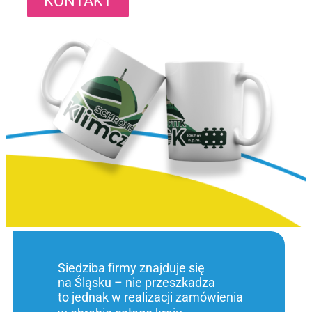
KONTAKT
Siedziba firmy znajduje się
na Śląsku – nie przeszkadza
to jednak w realizacji zamówienia