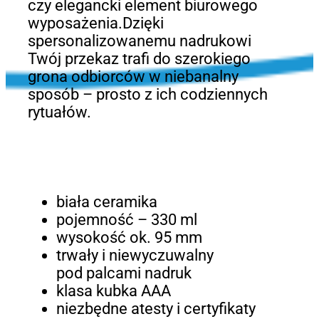
czy elegancki element biurowego
wyposażenia.Dzięki
spersonalizowanemu nadrukowi
Twój przekaz trafi do szerokiego
grona odbiorców w niebanalny
sposób – prosto z ich codziennych
rytuałów.
biała ceramika
pojemność – 330 ml
wysokość ok. 95 mm
trwały i niewyczuwalny
pod palcami nadruk
klasa kubka AAA
niezbędne atesty i certyfikaty