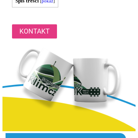
Spis treści
[
pokaż
]
KONTAKT