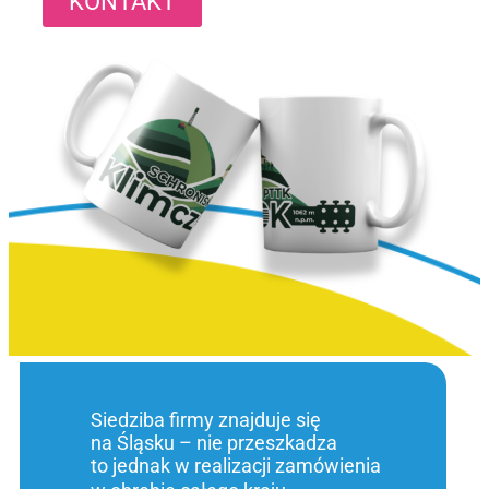
KONTAKT
Siedziba firmy znajduje się
na Śląsku – nie przeszkadza
to jednak w realizacji zamówienia