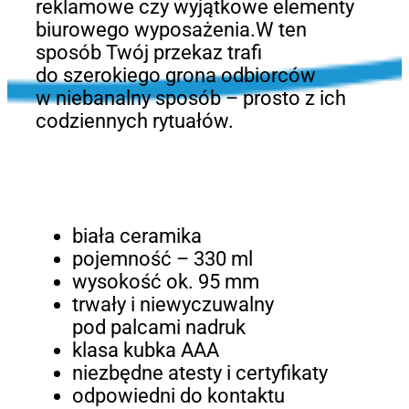
reklamowe czy wyjątkowe elementy
biurowego wyposażenia.W ten
sposób Twój przekaz trafi
do szerokiego grona odbiorców
w niebanalny sposób – prosto z ich
codziennych rytuałów.
biała ceramika
pojemność – 330 ml
wysokość ok. 95 mm
trwały i niewyczuwalny
pod palcami nadruk
klasa kubka AAA
niezbędne atesty i certyfikaty
odpowiedni do kontaktu