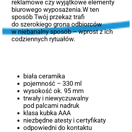
reklamowe czy wyjątkowe elementy
biurowego wyposażenia.W ten
sposób Twój przekaz trafi
do szerokiego grona odbiorców
w niebanalny sposób – wprost z ich
codziennych rytuałów.
biała ceramika
pojemność – 330 ml
wysokość ok. 95 mm
trwały i niewyczuwalny
pod palcami nadruk
klasa kubka AAA
niezbędne atesty i certyfikaty
odpowiedni do kontaktu