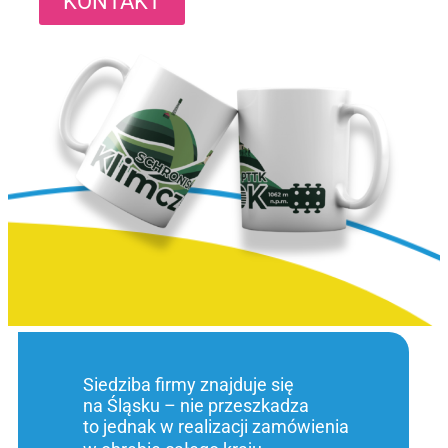
KONTAKT
Siedziba firmy znajduje się
na Śląsku – nie przeszkadza
to jednak w realizacji zamówienia