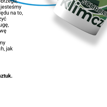
obrzegu,
e jesteśmy
ędu na to,
zyć
ugę,
awę
emy
h, jak
ztuk.