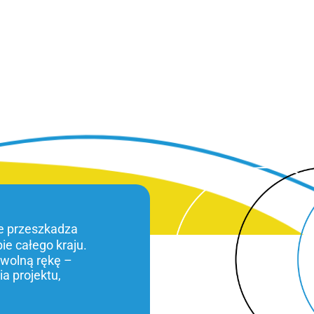
ie przeszkadza
bie całego kraju.
 wolną rękę –
a projektu,