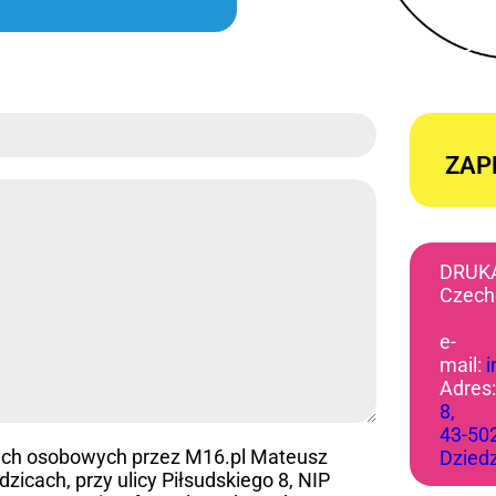
ZAP
DRUK
Czech
e-
mail:
Adres
8,
43-50
ych osobowych przez M16.pl Mateusz
Dzied
icach, przy ulicy Piłsudskiego 8, NIP