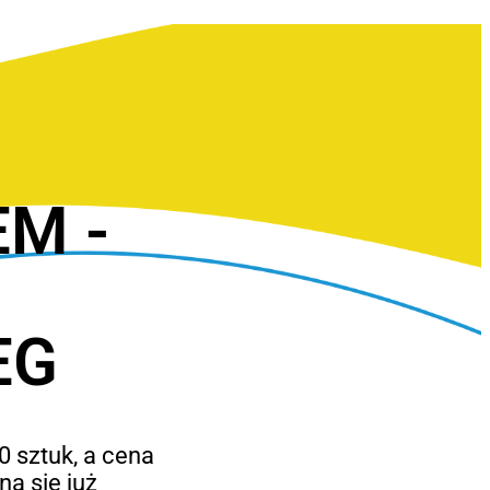
EM -
EG
 sztuk, a cena
a się już