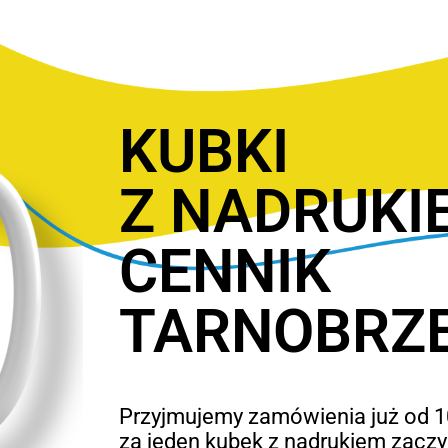
KUBKI
Z NADRUKI
CENNIK
TARNOBRZ
Przyjmujemy zamówienia już od 10
za jeden kubek z nadrukiem zaczyn