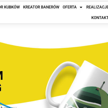
OR KUBKÓW
KREATOR BANERÓW
OFERTA
REALIZACJ
KONTAK
M
G