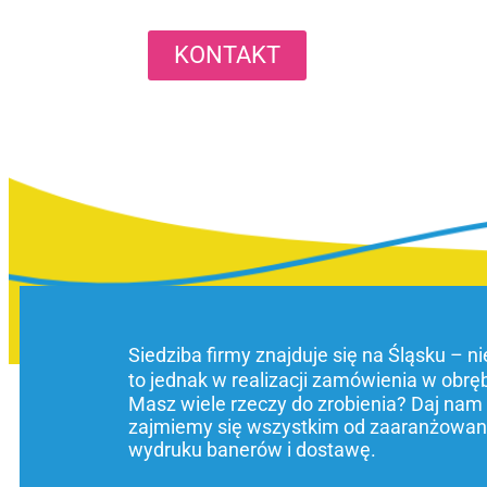
KONTAKT
Siedziba firmy znajduje się na Śląsku – n
to jednak w realizacji zamówienia w obrę
Masz wiele rzeczy do zrobienia? Daj nam
zajmiemy się wszystkim od zaaranżowani
wydruku banerów i dostawę.