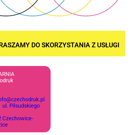
RASZAMY DO SKORZYSTANIA Z USŁUGI
ARNIA
odruk
info@czechodruk.pl
:
ul. Piłsudskiego
2 Czechowice-
zice