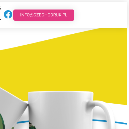
E
INFO@CZECHODRUK.PL
T