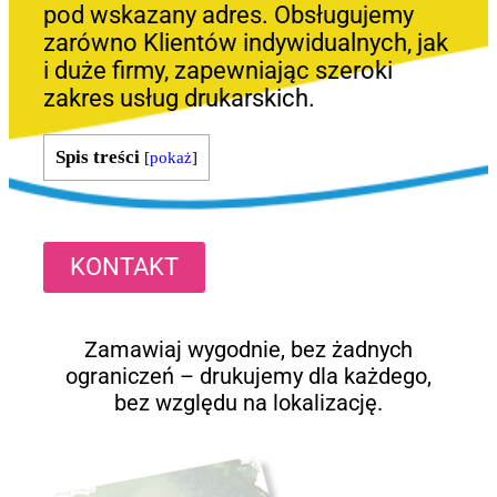
pod wskazany adres. Obsługujemy
zarówno Klientów indywidualnych, jak
i duże firmy, zapewniając szeroki
zakres usług drukarskich.
Spis treści
[
pokaż
]
KONTAKT
Zamawiaj wygodnie, bez żadnych
ograniczeń – drukujemy dla każdego,
bez względu na lokalizację.