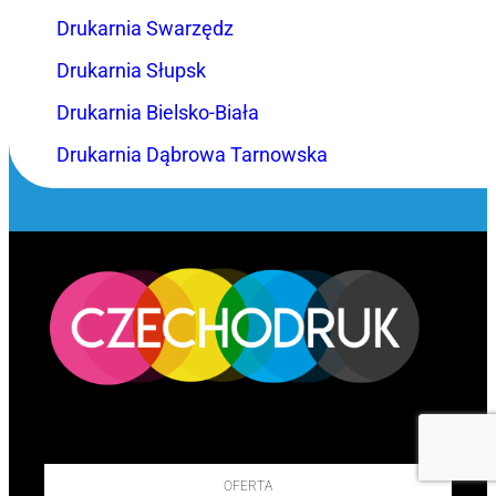
Drukarnia Swarzędz
Drukarnia Słupsk
Drukarnia Bielsko-Biała
Drukarnia Dąbrowa Tarnowska
OFERTA