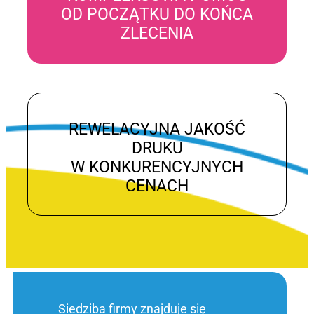
OD POCZĄTKU DO KOŃCA
ZLECENIA
REWELACYJNA JAKOŚĆ
DRUKU
W KONKURENCYJNYCH
CENACH
Siedziba firmy znajduje się