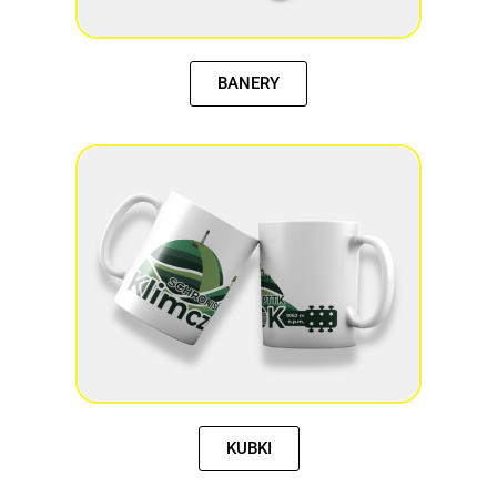
BANERY
KUBKI