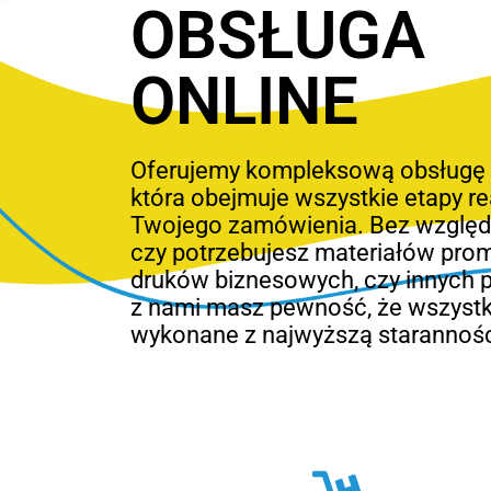
OBSŁUGA
ONLINE
Oferujemy kompleksową obsługę o
która obejmuje wszystkie etapy rea
Twojego zamówienia. Bez względu
czy potrzebujesz materiałów pro
druków biznesowych, czy innych 
z nami masz pewność, że wszystk
wykonane z najwyższą starannośc