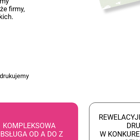
emy
że firmy,
kich.
 drukujemy
REWELACYJ
KOMPLEKSOWA
DR
BSŁUGA OD A DO Z
W KONKUR