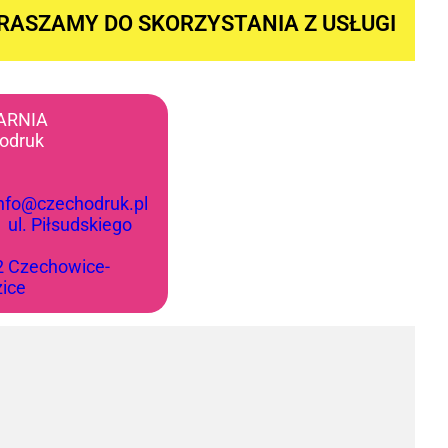
RASZAMY DO SKORZYSTANIA Z USŁUGI
ARNIA
odruk
info@czechodruk.pl
:
ul. Piłsudskiego
2 Czechowice-
zice