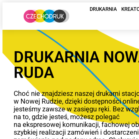
DRUKARNIA
KREAT
DRUKARNIA NOW
RUDA
Choć nie znajdziesz naszej drukarni stacj
w Nowej Rudzie, dzięki dostępności onlin
jesteśmy zawsze w zasięgu ręki. Bez wzg
na to, gdzie jesteś, możesz polegać
na ekspresowej komunikacji, fachowej ob
szybkiej realizacji zamówień i dostarczen