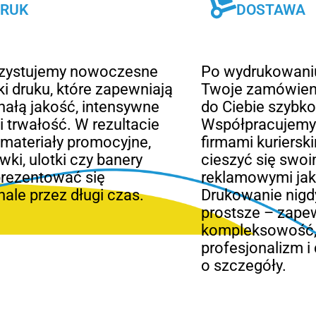
RUK
DOSTAWA
zystujemy nowoczesne
Po wydrukowani
ki druku, które zapewniają
Twoje zamówieni
ałą jakość, intensywne
do Ciebie szybko
 i trwałość. W rezultacie
Współpracujemy 
materiały promocyjne,
firmami kuriersk
wki, ulotki czy banery
cieszyć się swoi
prezentować się
reklamowymi jak 
ale przez długi czas.
Drukowanie nigdy
prostsze – zap
kompleksowość
profesjonalizm i
o szczegóły.