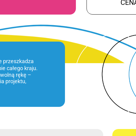
CEN
ie przeszkadza
bie całego kraju.
 wolną rękę –
a projektu,