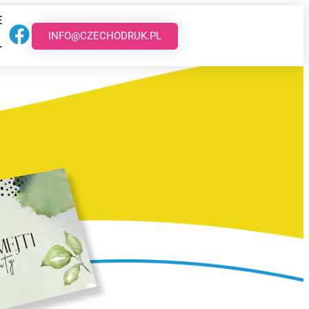
E
INFO@CZECHODRUK.PL
T