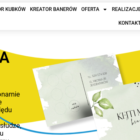
OR KUBKÓW
KREATOR BANERÓW
OFERTA
REALIZACJ
KONTAK
A
onarnie
e
lędu
słudze,
iu