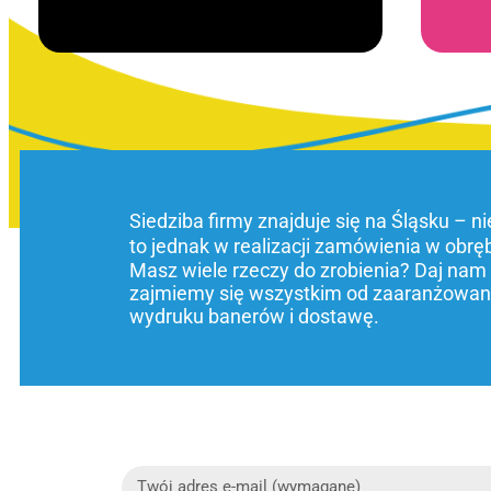
Siedziba firmy znajduje się na Śląsku – n
to jednak w realizacji zamówienia w obrę
Masz wiele rzeczy do zrobienia? Daj nam
zajmiemy się wszystkim od zaaranżowani
wydruku banerów i dostawę.