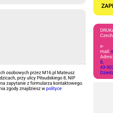
ZAP
DRUK
Czech
e-
mail:
Adres
8,
43-50
ych osobowych przez M16.pl Mateusz
Dzied
icach, przy ulicy Piłsudskiego 8, NIP
na zapytanie z formularza kontaktowego.
nia zgody znajdziesz w
polityce