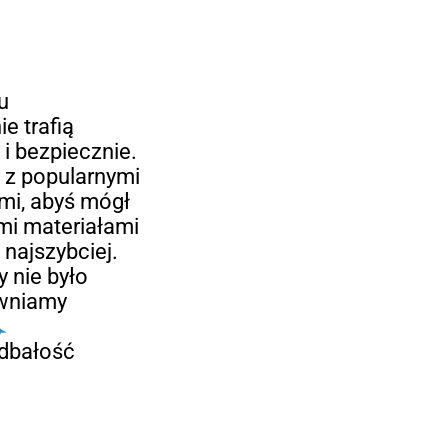
u
e trafią
 i bezpiecznie.
z popularnymi
imi, abyś mógł
mi materiałami
najszybciej.
 nie było
ewniamy
,
 dbałość