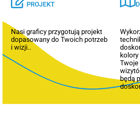
PROJEKT
D
Nasi graficy przygotują projekt
Wykor
dopasowany do Twoich potrzeb
techni
i wizji..
doskon
kolory
Twoje 
wizytó
będą 
doskon