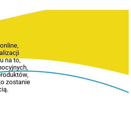
nline,
lizacji
 na to,
mocyjnych,
produktów,
o zostanie
ią.