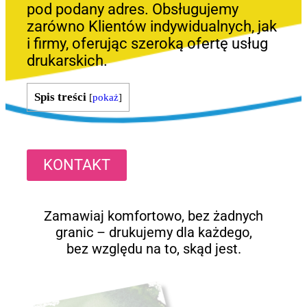
pod podany adres. Obsługujemy
zarówno Klientów indywidualnych, jak
i firmy, oferując szeroką ofertę usług
drukarskich.
Spis treści
[
pokaż
]
KONTAKT
Zamawiaj komfortowo, bez żadnych
granic – drukujemy dla każdego,
bez względu na to, skąd jest.