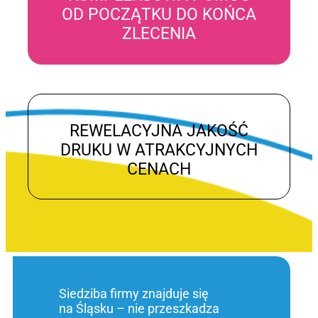
OD POCZĄTKU DO KOŃCA
ZLECENIA
REWELACYJNA JAKOŚĆ
DRUKU W ATRAKCYJNYCH
CENACH
Siedziba firmy znajduje się
na Śląsku – nie przeszkadza