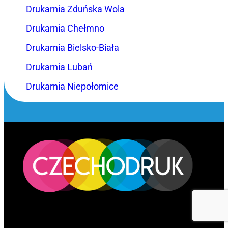
Drukarnia Zduńska Wola
Drukarnia Chełmno
Drukarnia Bielsko-Biała
Drukarnia Lubań
Drukarnia Niepołomice