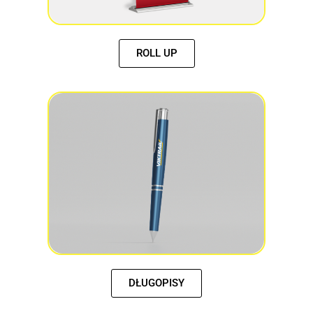
ROLL UP
DŁUGOPISY