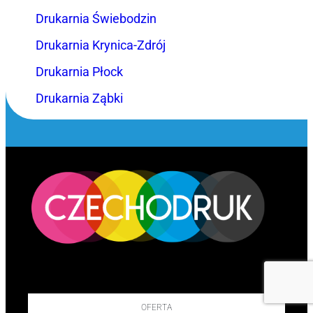
Drukarnia Świebodzin
Drukarnia Krynica-Zdrój
Drukarnia Płock
Drukarnia Ząbki
OFERTA