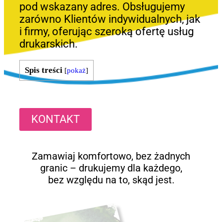
pod wskazany adres. Obsługujemy
zarówno Klientów indywidualnych, jak
i firmy, oferując szeroką ofertę usług
drukarskich.
Spis treści
[
pokaż
]
KONTAKT
Zamawiaj komfortowo, bez żadnych
granic – drukujemy dla każdego,
bez względu na to, skąd jest.