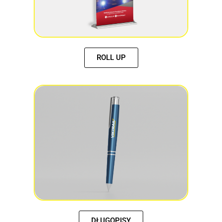
ROLL UP
DŁUGOPISY