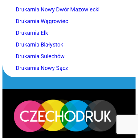
Drukarnia Nowy Dwór Mazowiecki
Drukarnia Wągrowiec
Drukarnia Ełk
Drukarnia Białystok
Drukarnia Sulechów
Drukarnia Nowy Sącz