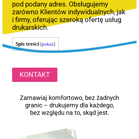
pod podany adres. Obsługujemy
zarówno Klientów indywidualnych, jak
i firmy, oferując szeroką ofertę usług
drukarskich.
Spis treści
[
pokaż
]
KONTAKT
Zamawiaj komfortowo, bez żadnych
granic – drukujemy dla każdego,
bez względu na to, skąd jest.