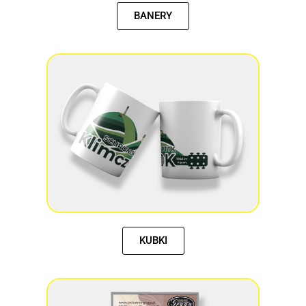
BANERY
KUBKI