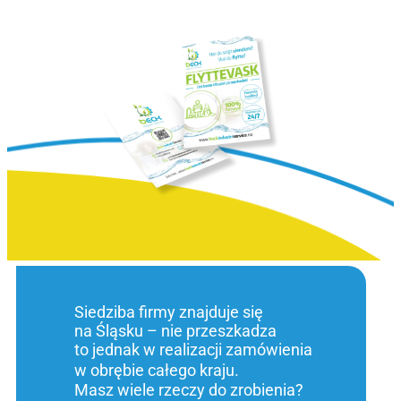
Siedziba firmy znajduje się
na Śląsku – nie przeszkadza
to jednak w realizacji zamówienia
w obrębie całego kraju.
Masz wiele rzeczy do zrobienia?