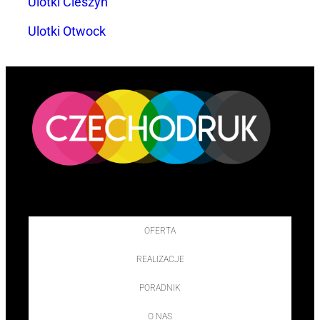
Ulotki Cieszyn
Ulotki Otwock
OFERTA
REALIZACJE
PORADNIK
O NAS