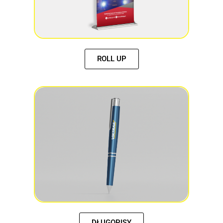
ROLL UP
DŁUGOPISY