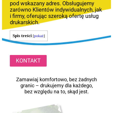
pod wskazany adres. Obsługujemy
zarówno Klientów indywidualnych, jak
i firmy, oferując szeroką ofertę usług
drukarskich.
Spis treści
[
pokaż
]
KONTAKT
Zamawiaj komfortowo, bez żadnych
granic – drukujemy dla każdego,
bez względu na to, skąd jest.