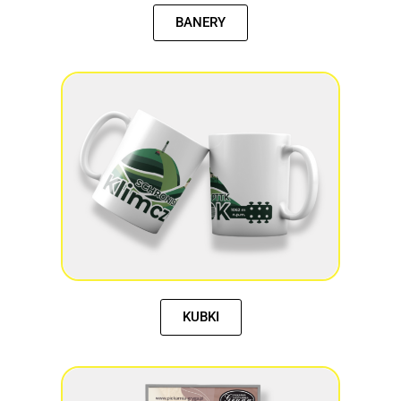
BANERY
KUBKI