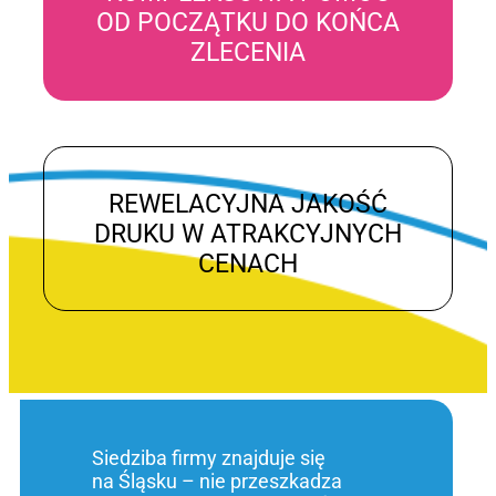
OD POCZĄTKU DO KOŃCA
ZLECENIA
REWELACYJNA JAKOŚĆ
DRUKU W ATRAKCYJNYCH
CENACH
Siedziba firmy znajduje się
na Śląsku – nie przeszkadza