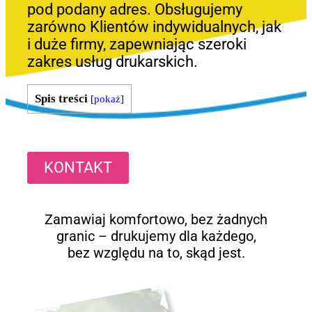
pod podany adres. Obsługujemy
zarówno Klientów indywidualnych, jak
i duże firmy, zapewniając szeroki
zakres usług drukarskich.
Spis treści
[
pokaż
]
KONTAKT
Zamawiaj komfortowo, bez żadnych
granic – drukujemy dla każdego,
bez względu na to, skąd jest.