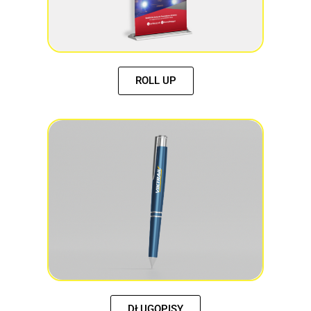
ROLL UP
DŁUGOPISY