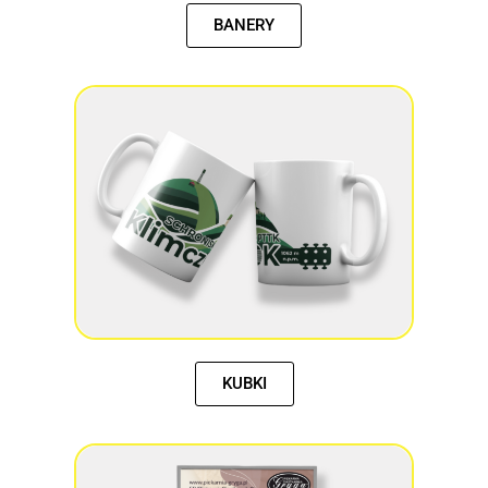
BANERY
KUBKI