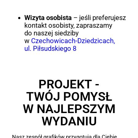
Wizyta osobista
– jeśli preferujesz
kontakt osobisty, zapraszamy
do naszej siedziby
w
Czechowicach-Dziedzicach,
ul. Piłsudskiego 8
PROJEKT -
TWÓJ POMYSŁ
W NAJLEPSZYM
WYDANIU
Nasz zespół grafików przygotują dla Ciebie