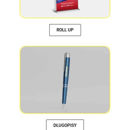
ROLL UP
DŁUGOPISY