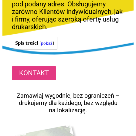
pod podany adres. Obsługujemy
zarówno Klientów indywidualnych, jak
i firmy, oferując szeroką ofertę usług
drukarskich.
Spis treści
[
pokaż
]
KONTAKT
Zamawiaj wygodnie, bez ograniczeń –
drukujemy dla każdego, bez względu
na lokalizację.