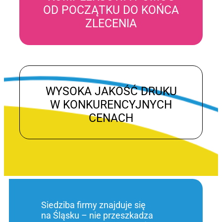
OD POCZĄTKU DO KOŃCA
ZLECENIA
WYSOKA JAKOŚĆ DRUKU
W KONKURENCYJNYCH
CENACH
Siedziba firmy znajduje się
na Śląsku – nie przeszkadza