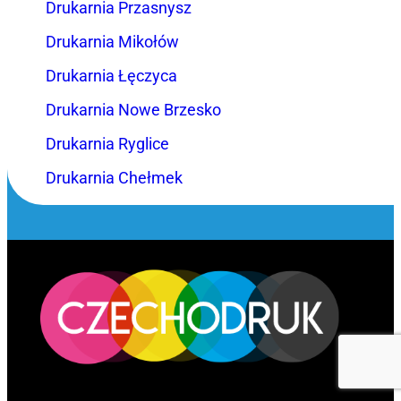
Drukarnia Przasnysz
Drukarnia Mikołów
Drukarnia Łęczyca
Drukarnia Nowe Brzesko
Drukarnia Ryglice
Drukarnia Chełmek