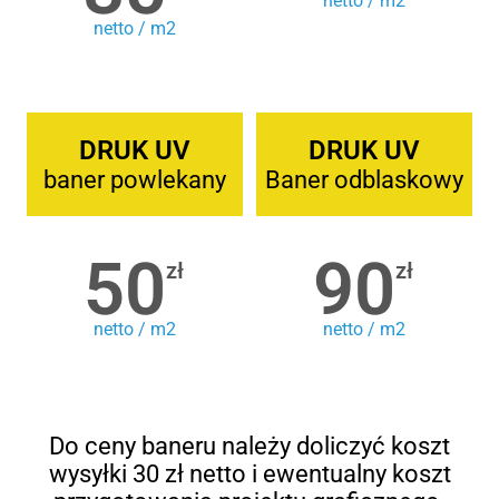
netto / m2
netto / m2
DRUK UV
DRUK UV
baner powlekany
Baner odblaskowy
50
90
zł
zł
netto / m2
netto / m2
Do ceny baneru należy doliczyć koszt
wysyłki 30 zł netto i ewentualny koszt