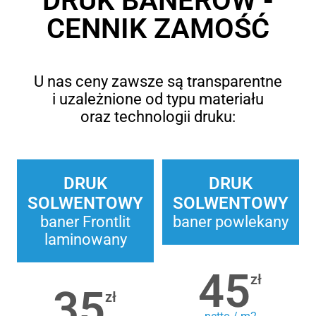
DRUK BANERÓW -
CENNIK ZAMOŚĆ
U nas ceny zawsze są transparentne
i uzależnione od typu materiału
oraz technologii druku:
DRUK
DRUK
SOLWENTOWY
SOLWENTOWY
baner Frontlit
baner powlekany
laminowany
45
zł
35
zł