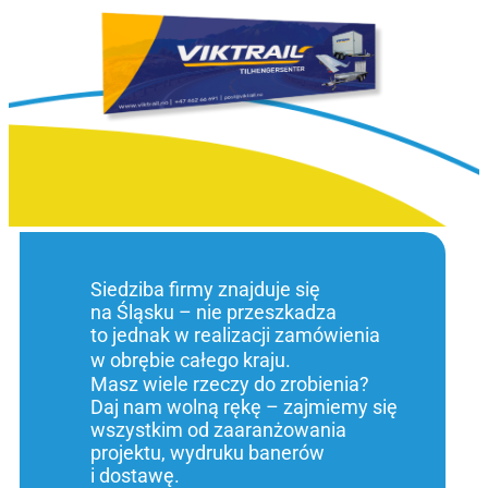
Siedziba firmy znajduje się
na Śląsku – nie przeszkadza
to jednak w realizacji zamówienia
w obrębie całego kraju.
Masz wiele rzeczy do zrobienia?
Daj nam wolną rękę – zajmiemy się
wszystkim od zaaranżowania
projektu, wydruku banerów
i dostawę.