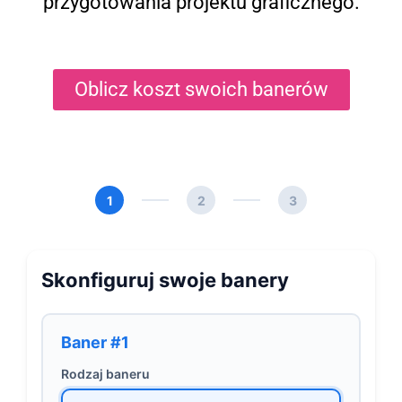
przygotowania projektu graficznego.
Oblicz koszt swoich banerów
1
2
3
Skonfiguruj swoje banery
Baner #1
Rodzaj baneru