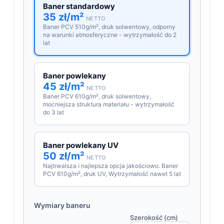
Baner standardowy
35 zł/m²
NETTO
Baner PCV 510g/m², druk solwentowy, odporny
na warunki atmosferyczne - wytrzymałość do 2
lat
Baner powlekany
45 zł/m²
NETTO
Baner PCV 610g/m², druk solwentowy,
mocniejsza struktura materiału - wytrzymałość
do 3 lat
Baner powlekany UV
50 zł/m²
NETTO
Najtrwalsza i najlepsza opcja jakościowo. Baner
PCV 610g/m², druk UV, Wytrzymałość nawet 5 lat
Wymiary baneru
Szerokość (cm)