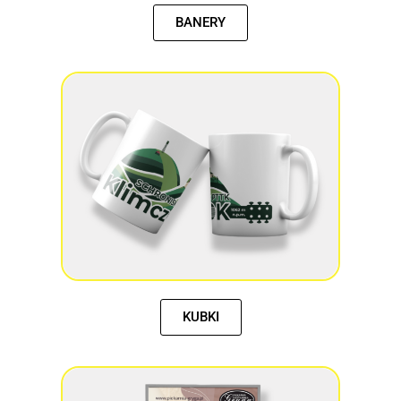
BANERY
KUBKI