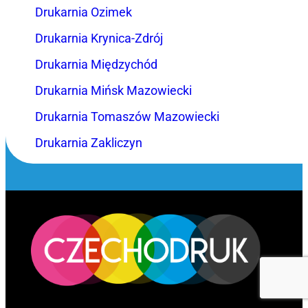
Drukarnia Ozimek
Drukarnia Krynica-Zdrój
Drukarnia Międzychód
Drukarnia Mińsk Mazowiecki
Drukarnia Tomaszów Mazowiecki
Drukarnia Zakliczyn