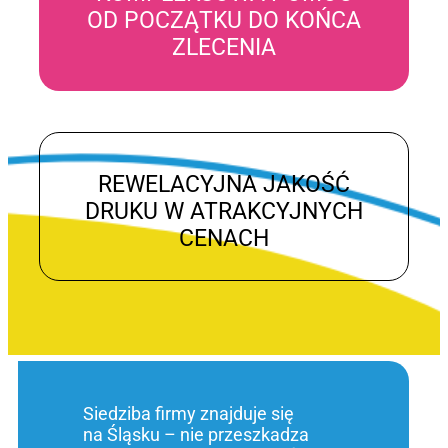
OD POCZĄTKU DO KOŃCA
ZLECENIA
REWELACYJNA JAKOŚĆ
DRUKU W ATRAKCYJNYCH
CENACH
Siedziba firmy znajduje się
na Śląsku – nie przeszkadza