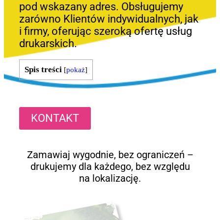
pod wskazany adres. Obsługujemy
zarówno Klientów indywidualnych, jak
i firmy, oferując szeroką ofertę usług
drukarskich.
Spis treści
[
pokaż
]
KONTAKT
Zamawiaj wygodnie, bez ograniczeń –
drukujemy dla każdego, bez względu
na lokalizację.