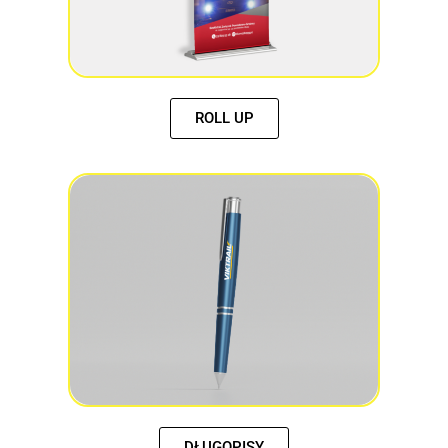
ROLL UP
DŁUGOPISY