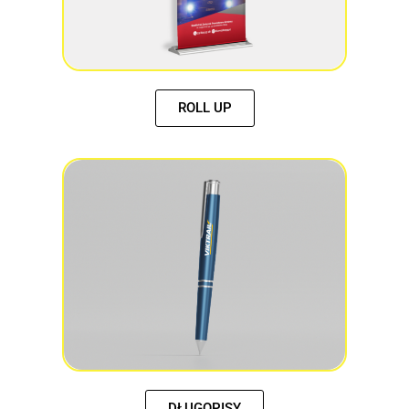
ROLL UP
DŁUGOPISY