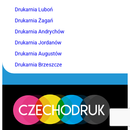
Drukarnia Luboń
Drukarnia Żagań
Drukarnia Andrychów
Drukarnia Jordanów
Drukarnia Augustów
Drukarnia Brzeszcze