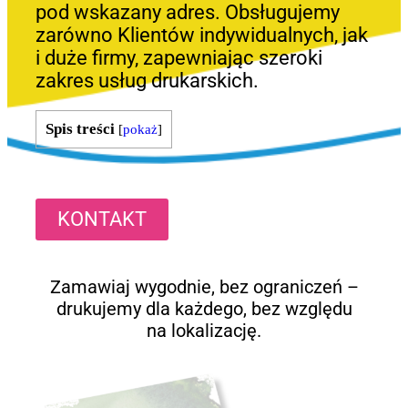
pod wskazany adres. Obsługujemy
zarówno Klientów indywidualnych, jak
i duże firmy, zapewniając szeroki
zakres usług drukarskich.
Spis treści
[
pokaż
]
KONTAKT
Zamawiaj wygodnie, bez ograniczeń –
drukujemy dla każdego, bez względu
na lokalizację.