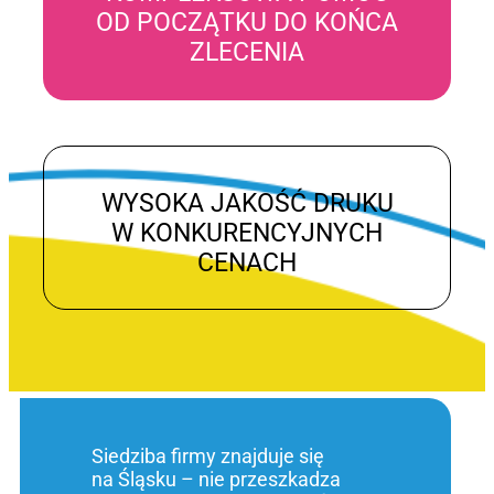
OD POCZĄTKU DO KOŃCA
ZLECENIA
WYSOKA JAKOŚĆ DRUKU
W KONKURENCYJNYCH
CENACH
Siedziba firmy znajduje się
na Śląsku – nie przeszkadza