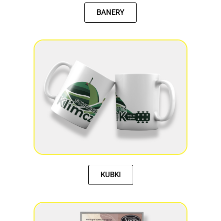
BANERY
KUBKI