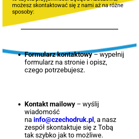
możesz skontaktować się z nami aż na różne
sposoby:
Formularz kontaktowy
– wypełnij
formularz na stronie i opisz,
czego potrzebujesz.
Kontakt mailowy
– wyślij
wiadomość
na
info@czechodruk.pl
, a nasz
zespół skontaktuje się z Tobą
tak szybko jak to możliwe.