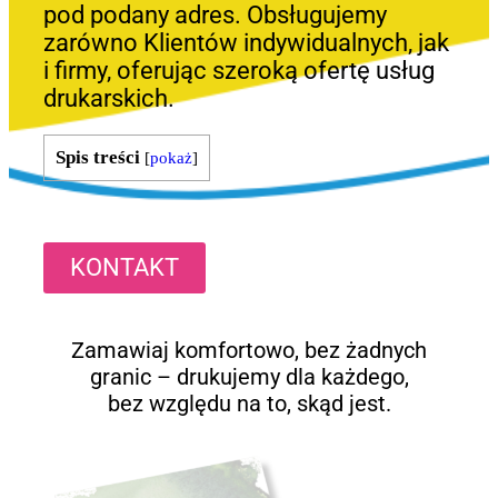
pod podany adres. Obsługujemy
zarówno Klientów indywidualnych, jak
i firmy, oferując szeroką ofertę usług
drukarskich.
Spis treści
[
pokaż
]
KONTAKT
Zamawiaj komfortowo, bez żadnych
granic – drukujemy dla każdego,
bez względu na to, skąd jest.