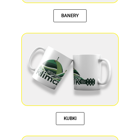
BANERY
KUBKI