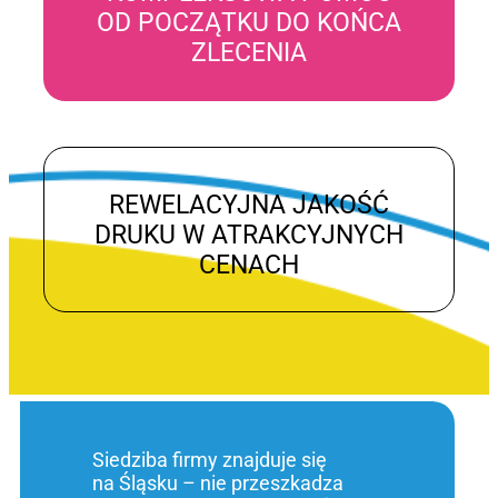
OD POCZĄTKU DO KOŃCA
ZLECENIA
REWELACYJNA JAKOŚĆ
DRUKU W ATRAKCYJNYCH
CENACH
Siedziba firmy znajduje się
na Śląsku – nie przeszkadza