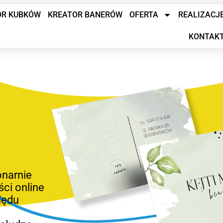
OR KUBKÓW
KREATOR BANERÓW
OFERTA
REALIZACJ
KONTAK
onarnie
ści online
lędu