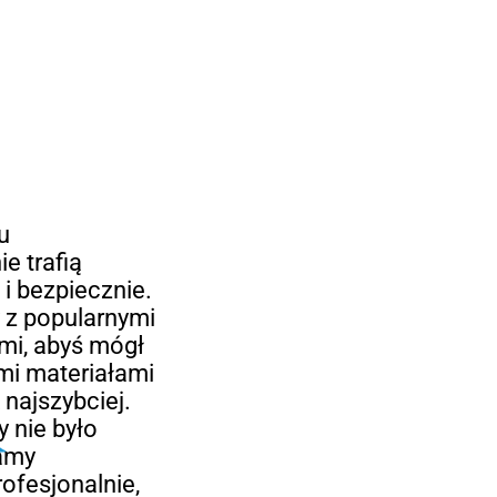
u
e trafią
 i bezpiecznie.
z popularnymi
imi, abyś mógł
mi materiałami
najszybciej.
 nie było
łamy
ofesjonalnie,