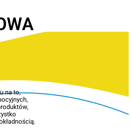
OWA
 na to,
mocyjnych,
produktów,
zystko
okładnością.