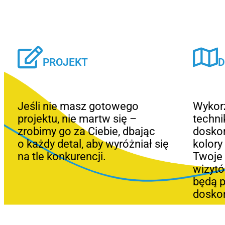
PROJEKT
D
Jeśli nie masz gotowego
Wykor
projektu, nie martw się –
techni
zrobimy go za Ciebie, dbając
doskon
o każdy detal, aby wyróżniał się
kolory
na tle konkurencji.
Twoje 
wizytó
będą 
doskon