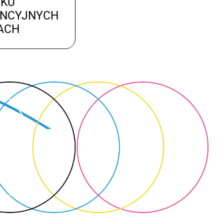
UKU
ENCYJNYCH
ACH