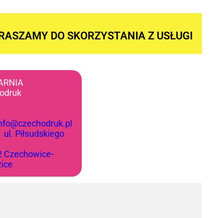
RASZAMY DO SKORZYSTANIA Z USŁUGI
ARNIA
odruk
info@czechodruk.pl
:
ul. Piłsudskiego
2 Czechowice-
zice