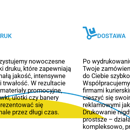
RUK
DOSTAWA
zystujemy nowoczesne
Po wydrukowani
ki druku, które zapewniają
Twoje zamówieni
ałą jakość, intensywne
do Ciebie szybko
 i trwałość. W rezultacie
Współpracujemy 
materiały promocyjne,
firmami kuriersk
wki, ulotki czy banery
cieszyć się swoi
prezentować się
reklamowymi jak 
ale przez długi czas.
Drukowanie nigdy
prostsze – dzia
kompleksowo, pr