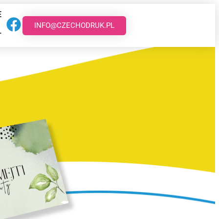
E
INFO@CZECHODRUK.PL
T