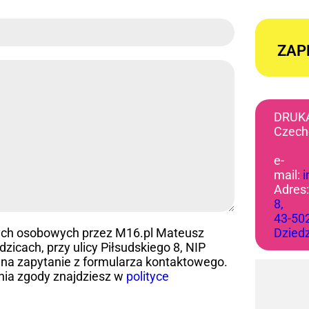
ZAP
DRUK
Czech
e-
mail:
Adres
8,
43-50
ych osobowych przez M16.pl Mateusz
Dzied
icach, przy ulicy Piłsudskiego 8, NIP
na zapytanie z formularza kontaktowego.
nia zgody znajdziesz w
polityce