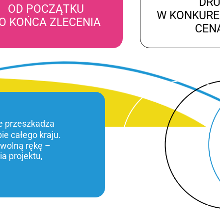
DR
OD POCZĄTKU
W KONKUR
O KOŃCA ZLECENIA
CEN
ie przeszkadza
bie całego kraju.
 wolną rękę –
a projektu,