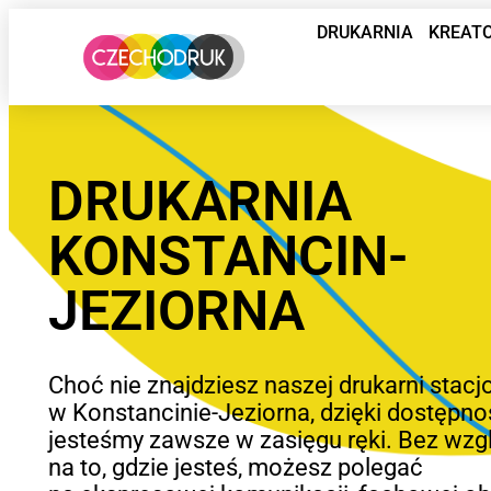
DRUKARNIA
KREAT
DRUKARNIA
KONSTANCIN-
JEZIORNA
Choć nie znajdziesz naszej drukarni stacj
w Konstancinie-Jeziorna, dzięki dostępno
jesteśmy zawsze w zasięgu ręki. Bez wzg
na to, gdzie jesteś, możesz polegać