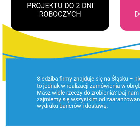
PROJEKTU DO 2 DNI
ROBOCZYCH
D
Siedziba firmy znajduje się na Śląsku – n
to jednak w realizacji zamówienia w obrę
Masz wiele rzeczy do zrobienia? Daj nam
zajmiemy się wszystkim od zaaranżowani
wydruku banerów i dostawę.