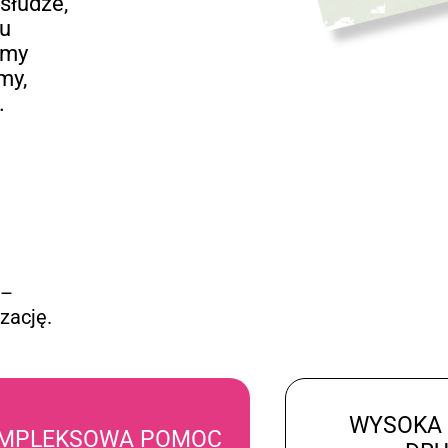
słudze,
iu
emy
my,
.
 –
zację.
WYSOKA
MPLEKSOWA POMOC