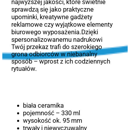
najwyższej jakości, które świetnie
sprawdzą się jako praktyczne
upominki, kreatywne gadżety
reklamowe czy wyjątkowe elementy
biurowego wyposażenia.Dzięki
spersonalizowanemu nadrukowi
Twój przekaz trafi do szerokiego
grona odbiorców w niebanalny
sposób – wprost z ich codziennych
rytuałów.
biała ceramika
pojemność – 330 ml
wysokość ok. 95 mm
trwały i niewyczuwalny