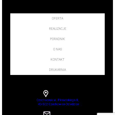
OFERTA
REALIZACJE
PORADNIK
O NAS
KONTAKT
DRUKARNIA
Czechodruk ul. Piłsudskiego 8,
43-502 Czechowice-Dziedzice